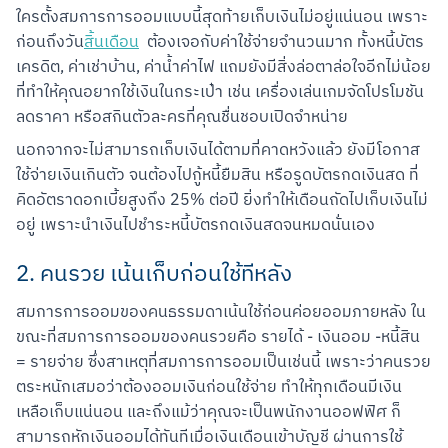
ใครตั้งสมการการออมแบบนี้สุดท้ายเก็บเงินไม่อยู่แน่นอน เพราะ
ก่อนถึงวัน
สิ้นเดือน
  ต้องเจอกับค่าใช้จ่ายจำนวนมาก ทั้งหนี้บัตร
เครดิต, ค่าเช่าบ้าน, ค่าน้ำค่าไฟ แถมยังมีสิ่งล่อตาล่อใจอีกไม่น้อย
ที่ทำให้คุณอยากใช้เงินในกระเป๋า เช่น เครื่องเล่นเกมจัดโปรโมชัน
ลดราคา หรือสกินตัวละครที่คุณชื่นชอบเปิดจำหน่าย
นอกจากจะไม่สามารถเก็บเงินได้ตามที่คาดหวังแล้ว ยังมีโอกาส
ใช้จ่ายเงินเกินตัว จนต้องไปกู้หนี้ยืมสิน หรือรูดบัตรกดเงินสด ที่
คิดอัตราดอกเบี้ยสูงถึง 25% ต่อปี ยิ่งทำให้เดือนถัดไปเก็บเงินไม่
อยู่ เพราะนำเงินไปชำระหนี้บัตรกดเงินสดจนหมดนั่นเอง
2. คนรวย เน้นเก็บก่อนใช้ทีหลัง
สมการการออมของคนธรรมดาเน้นใช้ก่อนค่อยออมภายหลัง ใน
ขณะที่สมการการออมของคนรวยคือ รายได้ - เงินออม -หนี้สิน 
= รายจ่าย ซึ่งสาเหตุที่สมการการออมเป็นเช่นนี้ เพราะว่าคนรวย
ตระหนักเสมอว่าต้องออมเงินก่อนใช้จ่าย ทำให้ทุกเดือนมีเงิน
เหลือเก็บแน่นอน และถึงแม้ว่าคุณจะเป็นพนักงานออฟฟิศ ก็
สามารถหักเงินออมได้ทันทีเมื่อเงินเดือนเข้าบัญชี ผ่านการใช้