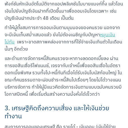
ฟังก์ชันหักเงินอัตโนมัติจากแอปพลิเคชันโมบายแบงก์กิ้ง แล้วโอน
เงินไปยังบัญชีเงินฝากที่เปิดขึ้นมาเพื่อออมเงินโดยเฉพาะ เช่น 
บัญชีเงินฝากประจำ 48 เดือน เป็นต้น
ทำให้ผู้ตั้งสมการการออมเงินตามมุมมองของคนรวย นอกจาก
จะมีเงินเก็บสม่ำเสมอแล้ว ยังไม่ต้องเผชิญกับปัญหา
หมุนเงิน
ไม่ทัน
  เพราะขาดสภาพคล่องจากการที่ใช้จ่ายเงินเกินตัวในเดือน
นั้นๆ อีกด้วย
และด้านการจัดการหนี้สินคนรวยจะหาทางลดดอกเบี้ยลง ผ่าน
การขอสินเชื่อรีไฟแนนซ์, เจรจากับเจ้าหนี้เพื่อขอสินเชื่อในอัตรา
ดอกเบี้ยพิเศษ รวมทั้งโปะหนี้ทันทีเมื่อได้รับเงินโบนัสก้อนใหญ่ ใน
ขณะที่คนธรรมดาจะผ่อนชำระหนี้สินไปเรื่อยๆ โดยไม่ได้วางแผน
บริหารจัดการ ทำให้ผู้มีแนวคิดจัดการเงินตามแบบฉบับคนรวยมี
โอกาสปิดหนี้ เพื่อเริ่มต้นสร้างความมั่งคั่งได้เร็วกว่า
3. เศรษฐีคิดถึงความเสี่ยง และให้เงินช่วย
ทำงาน
สมการการออมของเศรษฐี คือ รายได้ - เงินออม (เงินใช้จ่าย