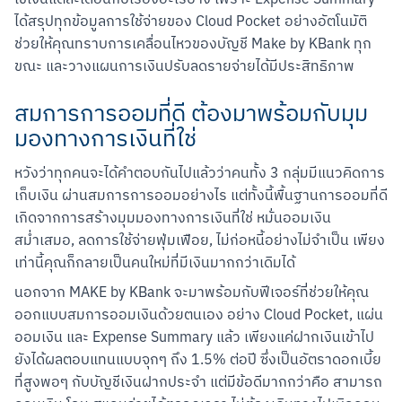
ใช้เงินแต่ละเดือนกับเรื่องอะไรบ้าง เพราะ Expense Summary 
ได้สรุปทุกข้อมูลการใช้จ่ายของ Cloud Pocket อย่างอัตโนมัติ 
ช่วยให้คุณทราบการเคลื่อนไหวของบัญชี Make by KBank ทุก
ขณะ และวางแผนการเงินปรับลดรายจ่ายได้มีประสิทธิภาพ
สมการการออมที่ดี ต้องมาพร้อมกับมุม
มองทางการเงินที่ใช่
หวังว่าทุกคนจะได้คำตอบกันไปแล้วว่าคนทั้ง 3 กลุ่มมีแนวคิดการ
เก็บเงิน ผ่านสมการการออมอย่างไร แต่ทั้งนี้พื้นฐานการออมที่ดี 
เกิดจากการสร้างมุมมองทางการเงินที่ใช่ หมั่นออมเงิน
สม่ำเสมอ, ลดการใช้จ่ายฟุ่มเฟือย, ไม่ก่อหนี้อย่างไม่จำเป็น เพียง
เท่านี้คุณก็กลายเป็นคนใหม่ที่มีเงินมากกว่าเดิมได้
นอกจาก MAKE by KBank จะมาพร้อมกับฟีเจอร์ที่ช่วยให้คุณ
ออกแบบสมการออมเงินด้วยตนเอง อย่าง Cloud Pocket, แผ่น
ออมเงิน และ Expense Summary แล้ว เพียงแค่ฝากเงินเข้าไป
ยังได้ผลตอบแทนแบบจุกๆ ถึง 1.5% ต่อปี ซึ่งเป็นอัตราดอกเบี้ย
ที่สูงพอๆ กับบัญชีเงินฝากประจำ แต่มีข้อดีมากกว่าคือ สามารถ