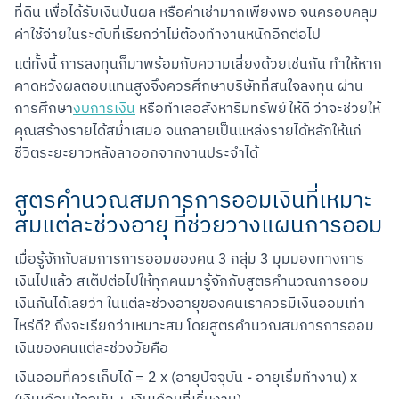
ที่ดิน เพื่อได้รับเงินปันผล หรือค่าเช่ามากเพียงพอ จนครอบคลุม
ค่าใช้จ่ายในระดับที่เรียกว่าไม่ต้องทำงานหนักอีกต่อไป
แต่ทั้งนี้ การลงทุนก็มาพร้อมกับความเสี่ยงด้วยเช่นกัน ทำให้หาก
คาดหวังผลตอบแทนสูงจึงควรศึกษาบริษัทที่สนใจลงทุน ผ่าน
การศึกษา
งบการเงิน
 หรือทำเลอสังหาริมทรัพย์ให้ดี ว่าจะช่วยให้
คุณสร้างรายได้สม่ำเสมอ จนกลายเป็นแหล่งรายได้หลักให้แก่
ชีวิตระยะยาวหลังลาออกจากงานประจำได้
สูตรคำนวณสมการการออมเงินที่เหมาะ
สมแต่ละช่วงอายุ ที่ช่วยวางแผนการออม
เมื่อรู้จักกับสมการการออมของคน 3 กลุ่ม 3 มุมมองทางการ
เงินไปแล้ว สเต็ปต่อไปให้ทุกคนมารู้จักกับสูตรคำนวณการออม
เงินกันได้เลยว่า ในแต่ละช่วงอายุของคนเราควรมีเงินออมเท่า
ไหร่ดี? ถึงจะเรียกว่าเหมาะสม โดยสูตรคำนวณสมการการออม
เงินของคนแต่ละช่วงวัยคือ
Scan to Download
เงินออมที่ควรเก็บได้ = 2 x (อายุปัจจุบัน - อายุเริ่มทำงาน) x 