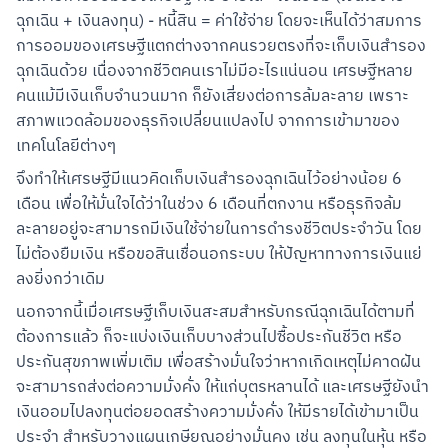
ฉุกเฉิน + เงินลงทุน) - หนี้สิน = ค่าใช้จ่าย โดยจะเห็นได้ว่าสมการ
การออมของเศรษฐีแตกต่างจากคนรวยตรงที่จะเก็บเงินสำรอง
ฉุกเฉินด้วย เนื่องจากชีวิตคนเราไม่มีอะไรแน่นอน เศรษฐีหลาย
คนแม้มีเงินเก็บจำนวนมาก ก็ยังเสี่ยงต่อการล้มละลาย เพราะ
สภาพแวดล้อมของธุรกิจเปลี่ยนแปลงไป จากการเข้ามาของ
เทคโนโลยีต่างๆ
จึงทำให้เศรษฐีมีแนวคิดเก็บเงินสำรองฉุกเฉินไว้อย่างน้อย 6 
เดือน เพื่อให้มั่นใจได้ว่าในช่วง 6 เดือนที่ตกงาน หรือธุรกิจล้ม
ละลายอยู่จะสามารถมีเงินใช้จ่ายในการดำรงชีวิตประจำวัน โดย
ไม่ต้องยืมเงิน หรือขอสินเชื่อนอกระบบ ให้ปัญหาทางการเงินแย่
ลงยิ่งกว่าเดิม
นอกจากนี้เมื่อเศรษฐีเก็บเงินสะสมสำหรับกรณีฉุกเฉินได้ตามที่
ต้องการแล้ว ก็จะแบ่งเงินเก็บบางส่วนไปซื้อประกันชีวิต หรือ
ประกันสุขภาพเพิ่มเติม เพื่อสร้างมั่นใจว่าหากเกิดเหตุไม่คาดฝัน 
จะสามารถส่งต่อความมั่งคั่ง ให้แก่บุตรหลานได้ และเศรษฐียังนำ
เงินออมไปลงทุนต่อยอดสร้างความมั่งคั่ง ให้มีรายได้เข้ามาเป็น
ประจำ สำหรับวางแผนเกษียณอย่างมั่นคง เช่น ลงทุนในหุ้น หรือ