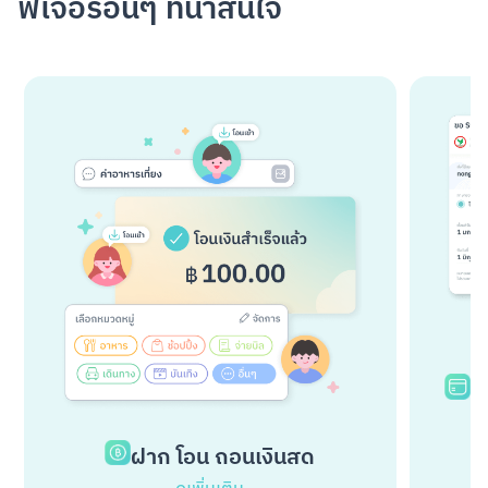
ฟีเจอร์อื่นๆ ที่น่าสนใจ
เ
แ
ฝาก โอน ถอนเงินสด