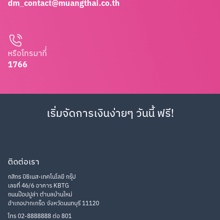
dm_contact@muangthai.co.th
หรือโทรมาที่่
1766
เริ่มจัดการเงินง่ายๆ วันนี้ ฟรี!
ติดต่อเรา
กสิกร บิซิเนส-เทคโนโลยี กรุ๊ป
เลขที่ 46/6 อาคาร KBTG
ถนนป๊อปปูล่า ตำบลบ้านใหม่
อำเภอปากเกร็ด จังหวัดนนทบุรี 11120
โทร 02-8888888 ต่อ 801