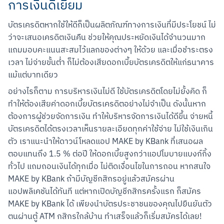
การเงินดีเยี่ยม
บัตรเครดิตหากใช้ให้ดีก็เป็นผลิตภัณฑ์ทางการเงินที่มีประโยชน์ ไม่
ว่าจะเสนอเครดิตเงินคืน ช่วยให้คุณประหยัดเงินได้จำนวนมาก 
แถมมอบคะแนนสะสมไว้แลกของต่างๆ ให้ด้วย และเมื่อชำระตรง
เวลา ไม่จ่ายขั้นต่ำ ก็ไม่ต้องเสียดอกเบี้ยบัตรเครดิตให้แก่ธนาคาร
แม้แต่บาทเดียว
อย่างไรก็ตาม การบริหารเงินไม่ดี ใช้บัตรเครดิตโดยไม่ยั้งคิด ก็
ทำให้ต้องเสียค่าดอกเบี้ยบัตรเครดิตอย่างไม่จำเป็น ดังนั้นหาก
ต้องการผู้ช่วยจัดการเงิน ทำให้บริหารจัดการเงินได้ดีขึ้น จ่ายหนี้
บัตรเครดิตได้ตรงเวลาเห็นรายละเอียดทุกค่าใช้จ่าย ไม่ใช้เงินเกิน
ตัว เราแนะนำให้ดาวน์โหลดแอป MAKE by KBank ที่เสนอผล
ตอบแทนถึง 1.5 % ต่อปี ให้ดอกเบี้ยสูงกว่าแอปโมบายแบงก์กิ้ง
ทั่วไป แถมถอนเงินได้ทุกเมื่อ ไม่ติดเงื่อนไขในการถอน หากสนใจ 
MAKE by KBank ถ้ามีบัญชีกสิกรอยู่แล้วสมัครผ่าน
แอปพลิเคชันได้ทันที แต่หากเปิดบัญชีกสิกรครั้งแรก ก็สมัคร 
MAKE by KBank ได้ เพียงนำบัตรประชาชนของคุณไปยืนยันตัว
ตนผ่านตู้ ATM กสิกรใกล้บ้าน ทำเสร็จแล้วก็เริ่มสมัครได้เลย!