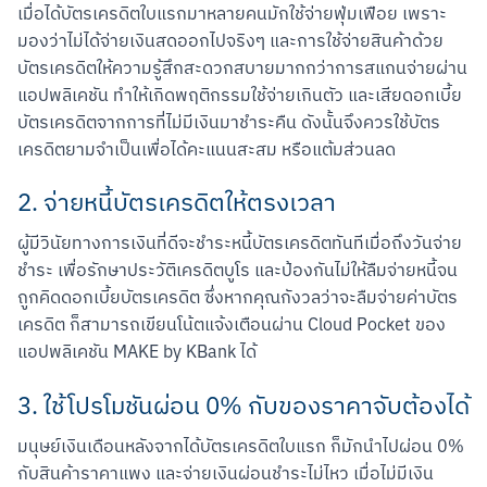
เมื่อได้บัตรเครดิตใบแรกมาหลายคนมักใช้จ่ายฟุ่มเฟือย เพราะ
มองว่าไม่ได้จ่ายเงินสดออกไปจริงๆ และการใช้จ่ายสินค้าด้วย
บัตรเครดิตให้ความรู้สึกสะดวกสบายมากกว่าการสแกนจ่ายผ่าน
แอปพลิเคชัน ทำให้เกิดพฤติกรรมใช้จ่ายเกินตัว และเสียดอกเบี้ย
บัตรเครดิตจากการที่ไม่มีเงินมาชำระคืน ดังนั้นจึงควรใช้บัตร
เครดิตยามจำเป็นเพื่อได้คะแนนสะสม หรือแต้มส่วนลด
2. จ่ายหนี้บัตรเครดิตให้ตรงเวลา
ผู้มีวินัยทางการเงินที่ดีจะชำระหนี้บัตรเครดิตทันทีเมื่อถึงวันจ่าย
ชำระ เพื่อรักษาประวัติเครดิตบูโร และป้องกันไม่ให้ลืมจ่ายหนี้จน
ถูกคิดดอกเบี้ยบัตรเครดิต ซึ่งหากคุณกังวลว่าจะลืมจ่ายค่าบัตร
เครดิต ก็สามารถเขียนโน้ตแจ้งเตือนผ่าน Cloud Pocket ของ
แอปพลิเคชัน MAKE by KBank ได้
3. ใช้โปรโมชันผ่อน 0% กับของราคาจับต้องได้
มนุษย์เงินเดือนหลังจากได้บัตรเครดิตใบแรก ก็มักนำไปผ่อน 0% 
กับสินค้าราคาแพง และจ่ายเงินผ่อนชำระไม่ไหว เมื่อไม่มีเงิน 