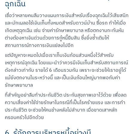
ฉุกเฉิน
เชื่อว่าหลายคนลืมวางแผนการเงินสำหรับเรื่องฉุกเฉินไว้เสียสนิท 
และมักเผลอใช้เงินเก็บทั้งหมดสำหรับดาวน์บ้าน ซื้อรถ ทำให้เมื่อ
เกิดเหตุฉุกเฉิน เช่น จ่ายค่ารักษาพยาบาล หรือตกงานกะทันหัน 
ต่างต้องหาเงินด่วนด้วยการกู้หนี้ยืมสิน ซึ่งยิ่งซ้ำเติมให้
สถานการณ์ทางการเงินแย่ลงไปอีก
แต่ปัญหาจะหมดไปเมื่อเราเก็บเงินก้อนส่วนหนึ่งไว้สำหรับ
เหตุการณ์ฉุกเฉิน โดยแนะนำว่าควรมีเงินเก็บสำหรับสถานการณ์
ดังกล่าวเท่ากับ รายได้ 6 เดือนรวมกัน เพราะจะช่วยให้เราอยู่ได้
แม้ยังตกงานในระหว่างนี้ และเป็นเงินก้อนใหญ่มากพอกับค่า
รักษาพยาบาล
ที่สำคัญอย่าลืมทำประกันชีวิต ประกันสุขภาพเอาไว้ด้วย เพื่อลด
ความเสี่ยงค่าใช้จ่ายรักษาในกรณีที่เป็นโรคร้ายแรง และการทำ
ประกันชีวิต จะช่วยให้คนข้างหลังไม่ลำบาก เมื่อขาดเสาหลัก
ครอบครัวไปอีกด้วย
6. รู้จักการบริหารหนี้อย่างมี