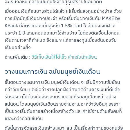
จะเริ่มก่อหนี้ กลายเป็นคนใช้จ่ายสุรุ่ยสุร่ายในอนาคต
เมื่อออมเงินก้อนบางส่วนได้แล้ว ให้เริ่มต้นลงทุนอย่างง่าย ด้วย
การเปิดบัญชีเงินฝากประจำ หรือเริ่มต้นฝากเงินกับ MAKE by 
KBank ที่อัตราดอกเบี้ยสูงถึง 1.5% ต่อปี ใกล้เคียงเงินฝาก
ประจำ 1 ปี แถมถอนออกมาใช้จ่ายง่าย ไม่ต้องติดเงื่อนไขถอน
เงินตามเวลาที่กำหนด จึงเหมาะแก่การลงทุนเบื้องต้นของวัย
เรียนอย่างยิ่ง
อ่านเพิ่มเติม : 
วิธีเก็บเงินให้ได้เร็ว สำหรับนักเรียน
วางแผนการเงิน ฉบับมนุษย์เงินเดือน
ขั้นตอนวางแผนการเงิน มนุษย์เงินเดือน จะเริ่มมีความซับซ้อน
กว่าวัยเรียน แต่เชื่อว่าหากปลูกฝังทัศนคติด้านการเงินที่ดีแล้ว 
รับรองว่าไม่ต้องนั่งกังวลกับรายจ่ายที่รออยู่เบื้องหน้าอย่าง
แน่นอน โดยมนุษย์เงินเดือนรายจ่ายจะเยอะกว่าวัยอื่นๆ เพราะ
เป็นช่วงเริ่มต้นการสร้างเนื้อสร้างตัว และค่าใช้จ่ายด้านสังคมก็
เยอะกว่าด้วยเช่นกัน
ดังนั้นการจัดสรรเงินอย่างเหมาะสม เป็นเรื่องท้าทายของคนวัย