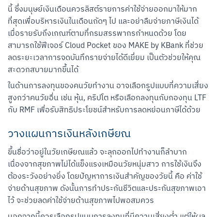
นี้ ซึ่งมนุษย์เงินเดือนควรลิสต์รายการค่าใช้จ่ายออกมาให้มาก
ที่สุดเพื่อบริหารเงินในเดือนถัดๆ ไป และอย่าลืมจ่ายภาษีเงินได้
เมื่อรายรับถึงเกณฑ์ตามที่กรมสรรพากรกำหนดด้วย โดย
สามารถใช้ฟีเจอร์ Cloud Pocket ของ MAKE by KBank ที่ช่วย
ลดระยะเวลาการจดบันทึกรายจ่ายได้ดีเยี่ยม เป็นตัวช่วยให้คุณ
สะดวกสบายมากขึ้นได้
ในด้านการลงทุนของคนวัยทำงาน อาจเลือกรูปแบบที่ความเสี่ยง
สูงกว่าคนวัยอื่น เช่น หุ้น, คริปโต หรือเลือกลงทุนกับกองทุน LTF 
กับ RMF เพื่อรับสิทธิประโยชน์สำหรับการลดหย่อนภาษีได้ด้วย
วางแผนการเงินหลังเกษียณ
ขึ้นชื่อว่าอยู่ในวัยเกษียณแล้ว จะลุกออกไปทำงานก็ลำบาก 
เนื่องจากสุขภาพไม่ได้แข็งแรงเหมือนวัยหนุ่มสาว การใช้เงินจึง
ต้องระวังอย่างยิ่ง โดยปัญหาการเงินสำคัญของวัยนี้ คือ ค่าใช้
จ่ายด้านสุขภาพ ดังนั้นการทำประกันชีวิตและประกันสุขภาพเอา
ไว้ จะช่วยลดค่าใช้จ่ายด้านสุขภาพไปพอสมควร
นอกจากนี้ควรเลือกรูปแบบการลงทุนที่มีความเสี่ยงต่ำ แต่ให้ผล