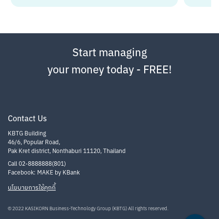
Start managing
your money today - FREE!
Contact Us
KBTG Building
46/6, Popular Road,
Pak Kret district, Nonthaburi 11120, Thailand
Call 02-8888888(801)
Facebook: MAKE by KBank
นโยบายการใช้คุกกี้
© 2022 KASIKORN Business-Technology Group (KBTG) All rights reserved.