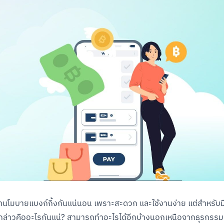
้งานโมบายแบงก์กิ้งกันแน่นอน เพราะสะดวก และใช้งานง่าย แต่สำหรับมือ
กล่าวคืออะไรกันแน่? สามารถทำอะไรได้อีกบ้างนอกเหนือจากธุรกรรมทั