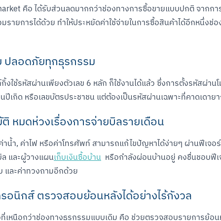
 K+market คือ ได้รับส่วนลดมากกว่าช่องทางการซื้อขายแบบปกติ จากก
่วมรายการได้ด้วย ทำให้ประหยัดค่าใช้จ่ายในการซื้อสินค้าได้อีกหนึ่ง
าย ปลอดภัยทุกธุรกรรม
ใช้รหัสผ่านเพียงตัวเลข 6 หลัก ก็ใช้งานได้แล้ว ซึ่งการตั้งรหัสผ่านโ
ือนปีเกิด หรือเลขบัตรประชาชน แต่ต้องเป็นรหัสผ่านเฉพาะที่คาดเดา
ัติ หมดห่วงเรื่องการจ่ายบิลรายเดือน
ค่าน้ำ, ค่าไฟ หรือค่าโทรศัพท์ สามารถแก้ไขปัญหาได้ง่ายๆ ผ่านฟีเจอร
บบิล และผู้วางแผน
เก็บเงินซื้อบ้าน
  หรือกำลังผ่อนบ้านอยู่ คงชื่นชอบฟ
รับ และค่าทวงถามอีกด้วย
ทรอนิกส์ ตรวจสอบย้อนหลังได้อย่างไร้กังวล
่เหนือกว่าช่องทางธุรกรรมแบบเดิม คือ ช่วยตรวจสอบรายการย้อนหลัง