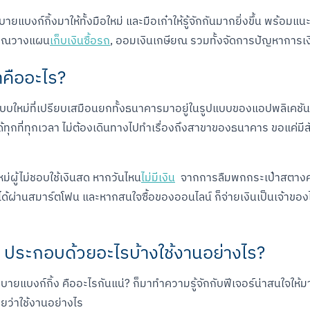
โมบายแบงก์กิ้งมาให้ทั้งมือใหม่ และมือเก๋าให้รู้จักกันมากยิ่งขึ้น พร้
้คุณวางแผน
เก็บเงินซื้อรถ
, ออมเงินเกษียณ รวมทั้งจัดการปัญหาการเงิน
่าคืออะไร?
บบใหม่ที่เปรียบเสมือนยกทั้งธนาคารมาอยู่ในรูปแบบของแอปพลิเคชั
ได้ทุกที่ทุกเวลา ไม่ต้องเดินทางไปทำเรื่องถึงสาขาของธนาคาร ขอแค่ม
ม่ผู้ไม่ชอบใช้เงินสด หากวันไหน
ไม่มีเงิน
  จากการลืมพกกระเป๋าสตางค์
ด้ผ่านสมาร์ตโฟน และหากสนใจซื้อของออนไลน์ ก็จ่ายเงินเป็นเจ้าของได้
ง ประกอบด้วยอะไรบ้างใช้งานอย่างไร?
บายแบงก์กิ้ง คืออะไรกันแน่? ก็มาทำความรู้จักกับฟีเจอร์น่าสนใจให้มา
ลยว่าใช้งานอย่างไร