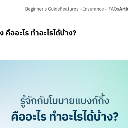
Arti
Beginner's Guide
Features
Insurance
FAQs
QR รับเงิน
ประกันโรคร้ายแรง ไม่เคลมมีคืน
STATEMENT และ สมุดบัญชี
้ง คืออะไร ทำอะไรได้บ้าง?
เติมเงิน จ่ายบิล
ประกันโรคร้ายแรง เลือกได้ตามใจ
ขอ Statement
ฝาก โอน ถอนเงินสด
ประกันชีวิตและอุบัติเหตุ HAPPY LIFE PROTECT 10/10
สมุดบัญชี และการรับเงินเดือน
ประกันออมสั้น ขยันคืนทุกปี 14/3
รายรับ รายจ่าย
โอนเงินเข้า
ประกันทั้งหมด
ถอนเงินสด
รายรับ รายจ่ายรวม
โอนเงินล่วงหน้า
รายรับ รายจ่ายของ Cloud Pocke
เพิ่มเพื่อนจากรายการโอนเงิน
จัดการหมวดหมู่และการจัดหมวดหมู่
เพิ่มเพื่อนจากข้อมูลบัญชี
แก้ไขบันทึกช่วยจำ
ประวัติย้อนหลังเกิน 1 ปี
ส่งออกไฟล์ CSV
To Do List
ตั้งค่าเพื่อน
Pop Pay
ปรับวงเงินการทำธุรกรรม
cket