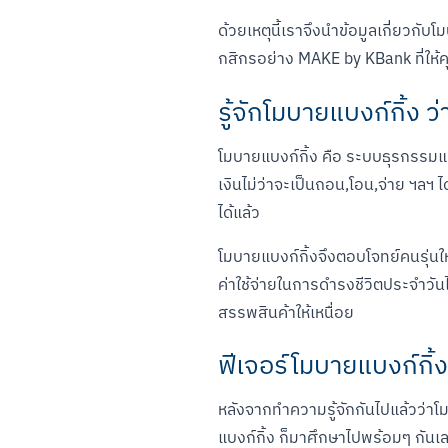
ด้วยเหตุนี้เราจึงนำข้อมูลเกี่ยวกับ
กสิกรอย่าง MAKE by KBank ที่ให
รู้จักโมบายแบงก์กิ้ง ว
โมบายแบงก์กิ้ง คือ ระบบธุรกรรมแ
เงินไม่ว่าจะเป็นถอน,โอน,จ่าย ฯลฯ 
ได้แล้ว
โมบายแบงก์กิ้งจึงตอบโจทย์คนรุ่นให
ค่าใช้จ่ายในการดำรงชีวิตประจำวันไ
สรรพสินค้าให้เหนื่อย
ฟีเจอร์โมบายแบงก์กิ้
หลังจากทำความรู้จักกันไปแล้วว่าโม
แบงก์กิ้ง ก็มาศึกษาไปพร้อมๆ กันเ