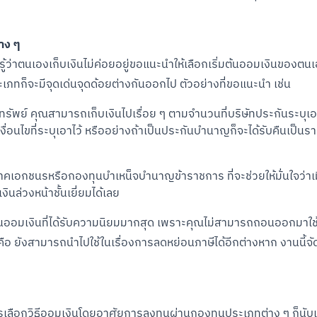
าง ๆ
Scan to Download
ือรู้ว่าตนเองเก็บเงินไม่ค่อยอยู่ขอแนะนำให้เลือกเริ่มต้นออมเงินข
ระเภทก็จะมีจุดเด่นจุดด้อยต่างกันออกไป ตัวอย่างที่ขอแนะนำ เช่น
พย์ คุณสามารถเก็บเงินไปเรื่อย ๆ ตามจำนวนที่บริษัทประกันระบุเอ
ื่อนไขที่ระบุเอาไว้ หรืออย่างถ้าเป็นประกันบำนาญก็จะได้รับคืนเป็นรายเ
คเอกชนรหรือกองทุนบำเหน็จบำนาญข้าราชการ ที่จะช่วยให้มั่นใจว่าเมื
ินล่วงหน้าชั้นเยี่ยมได้เลย
่มต้นออมเงินที่ได้รับความนิยมมากสุด เพราะคุณไม่สามารถถอนออกมาใช้จ่า
ือ ยังสามารถนำไปใช้ในเรื่องการลดหย่อนภาษีได้อีกต่างหาก งานนี้จัดว
รเลือกวิธีออมเงินโดยอาศัยการลงทุนผ่านกองทุนประเภทต่าง ๆ ก็นับเป