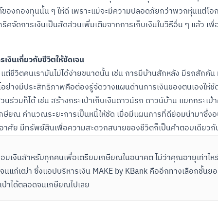
ค์ของกองทุนนั้น ๆ ให้ดี เพราะแม้จะมีความปลอดภัยกว่าพวกหุ้นแต่โอก
ริคจัดการเงินเป็นสัดส่วนเพิ่มเติมจากการเก็บเงินในวิธีอื่น ๆ แล้ว เพื
งินเกี่ยวกับชีวิตให้ชัดเจน
ัญหา แต่ชีวิตคนเรามันไม่ได้ง่ายขนาดนั้น เช่น การมีบ้านสักหลัง มีรถสั
หนี้อย่างมีประสิทธิภาพคือต้องรู้จัดวางแผนด้านการเงินของตนเองให้ชั
นร่วมก็ได้ เช่น สร้างกระเป๋าเก็บเงินดาวน์รถ ดาวน์บ้าน แยกกระเป๋าค่
เกษียณ คำนวณระยะการเป็นหนี้ให้ชัด เมื่อมีแผนการที่ดีย่อมนำมาซึ
อยู่อาศัย มีทรัพย์สินเพื่อความสะดวกสบายของชีวิตก็เป็นคำตอบเดียวกั
ต้นออมเงินสำหรับทุกคนเพื่อเตรียมเกษียณในอนาคต ไม่ว่าคุณอายุเท่าไหร่
ินจนแก่เฒ่า ซึ่งแอปบริหารเงิน MAKE by KBank คืออีกทางเลือกชั้นยอด
ะเป๋าได้ตลอดจนเกษียณไปเลย