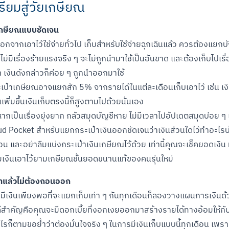
ตรียมสู่วัยเกษียณ
รเกษียณแบบชัดเจน
 นอกจากเอาไว้ใช้จ่ายทั่วไป เก็บสำหรับใช้จ่ายฉุกเฉินแล้ว ควรต้องแย
่มีเรื่องร้ายแรงจริง ๆ จะไม่ถูกนำมาใช้เป็นอันขาด และต้องเก็บไปเรื่อ
 เงินดังกล่าวก็ค่อย ๆ ถูกนำออกมาใช้

กระเป๋าเกษียณอาจแยกสัก 5% จากรายได้ในแต่ละเดือนเก็บเอาไว้ เช่น เงิน
่มขึ้นเงินเก็บตรงนี้ก็สูงตามไปด้วยนั่นเอง

หากเป็นเรื่องยุ่งยาก กลัวสมุดบัญชีหาย ไม่มีเวลาไปอัปเดตสมุดบ่อย ๆ 
 Pocket สำหรับแยกกระเป๋าเงินออกชัดเจนว่าเงินส่วนใดไว้ทำอะไรบ้าง มี
 และอย่าลืมแบ่งกระเป๋าเงินเกษียณไว้ด้วย เท่านี้คุณจะเช็คยอดเงิน
ออมเงินเอาไว้ยามเกษียณชั้นยอดขนานแท้ของคนรุ่นใหม่
จำแล้วไม่ต้องถอนออก
องมีเงินเพียงพอที่จะแยกเก็บเท่า ๆ กันทุกเดือนก็ลองวางแผนการเงินด
 ข้อดีสำคัญคือคุณจะมีดอกเบี้ยที่งอกเงยออกมาสร้างรายได้ทางอ้อมให้ก
ไรก็ตามขอย้ำว่าต้องมั่นใจจริง ๆ ในการมีเงินเก็บแบบนี้ทุกเดือน เพร