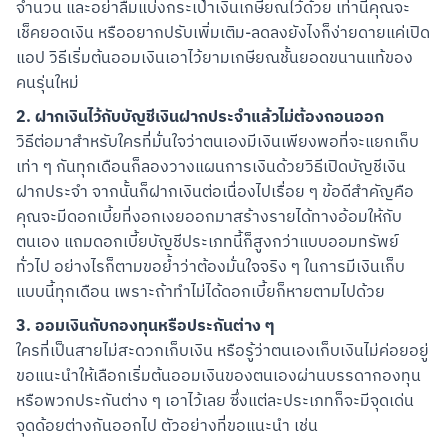
จำนวน และอย่าลืมแบ่งกระเป๋าเงินเกษียณไว้ด้วย เท่านี้คุณจะ
เช็คยอดเงิน หรืออยากปรับเพิ่มเติม-ลดลงยังไงก็ง่ายดายแค่เปิด
แอป วิธีเริ่มต้นออมเงินเอาไว้ยามเกษียณชั้นยอดขนานแท้ของ
คนรุ่นใหม่
2. ฝากเงินไว้กับบัญชีเงินฝากประจำแล้วไม่ต้องถอนออก
วิธีต่อมาสำหรับใครที่มั่นใจว่าตนเองมีเงินเพียงพอที่จะแยกเก็บ
เท่า ๆ กันทุกเดือนก็ลองวางแผนการเงินด้วยวิธีเปิดบัญชีเงิน
ฝากประจำ จากนั้นก็ฝากเงินต่อเนื่องไปเรื่อย ๆ ข้อดีสำคัญคือ
คุณจะมีดอกเบี้ยที่งอกเงยออกมาสร้างรายได้ทางอ้อมให้กับ
ตนเอง แถมดอกเบี้ยบัญชีประเภทนี้ก็สูงกว่าแบบออมทรัพย์
ทั่วไป อย่างไรก็ตามขอย้ำว่าต้องมั่นใจจริง ๆ ในการมีเงินเก็บ
แบบนี้ทุกเดือน เพราะถ้าทำไม่ได้ดอกเบี้ยก็หายตามไปด้วย
3. ออมเงินกับกองทุนหรือประกันต่าง ๆ
ใครที่เป็นสายไม่สะดวกเก็บเงิน หรือรู้ว่าตนเองเก็บเงินไม่ค่อยอยู่
ขอแนะนำให้เลือกเริ่มต้นออมเงินของตนเองผ่านบรรดากองทุน
หรือพวกประกันต่าง ๆ เอาไว้เลย ซึ่งแต่ละประเภทก็จะมีจุดเด่น
จุดด้อยต่างกันออกไป ตัวอย่างที่ขอแนะนำ เช่น