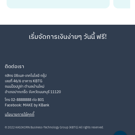
เริ่มจัดการเงินง่ายๆ วันนี้ ฟรี!
ติดต่อเรา
กสิกร บิซิเนส-เทคโนโลยี กรุ๊ป
เลขที่ 46/6 อาคาร KBTG
ถนนป๊อปปูล่า ตำบลบ้านใหม่
อำเภอปากเกร็ด จังหวัดนนทบุรี 11120
โทร 02-8888888 ต่อ 801
Facebook: MAKE by KBank
นโยบายการใช้คุกกี้
© 2022 KASIKORN Business-Technology Group (KBTG) All rights reserved.