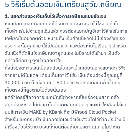
5 วิธีเริ่มต้นออมเงินเตรียมสู่วัยเกษียณ
1. แยกส่วนของเงินเก็บไว้เพื่อการเกษียณแบบชัดเจน
เงินเดือนแต่ละเดือนที่คุณได้รับมา นอกจากเอาไว้ใช้จ่ายทั่วไป 
เก็บสำหรับใช้จ่ายฉุกเฉินแล้ว ควรต้องแยกบัญชีเอาไว้สำหรับการ
เกษียณในอนาคตด้วย หมายถึง เงินส่วนนี้หากไม่มีเรื่องร้ายแรง
จริง ๆ จะไม่ถูกนำมาใช้เป็นอันขาด และต้องเก็บไปเรื่อย ๆ สำหรับ
วันหนึ่งที่ตัดสินใจเกษียณอายุตนเอง ไม่มีรายได้เข้ามา เงินดัง
กล่าวก็ค่อย ๆ ถูกนำออกมาใช้

ทั้งนี้วิธีจัดการเงินเป็นสัดส่วนในกระเป๋าเกษียณอาจแยกสัก 5% 
จากรายได้ในแต่ละเดือนเก็บเอาไว้ เช่น เงินเดือนช่วงนี้คุณอยู่ที่ 
30,000 บาท ก็แบ่งออก 1,500 บาท พอเงินเดือนเพิ่มขึ้นเงิน
เก็บตรงนี้ก็สูงตามไปด้วยนั่นเอง

แต่ถ้าใครรู้สึกว่าการแยกบัญชีต่างหากเป็นเรื่องยุ่งยาก กลัว
สมุดบัญชีหาย ไม่มีเวลาไปอัปเดตสมุดบ่อย ๆ แนะนำให้เลือกใช้แอ
ปบริหารเงิน MAKE by KBank ที่จะมีฟีเจอร์ Cloud Pocket 
สำหรับแยกกระเป๋าเงินออกชัดเจนว่าเงินส่วนใดไว้ทำอะไรบ้าง มี
กี่เรื่องต้องใช้จ่าย มีเงินกี่ก้อนต้องเก็บแบ่งตามสบายไม่จำกัด