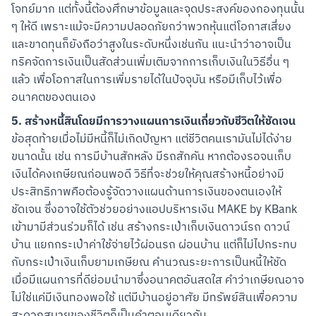
โจทย์มาก แต่ทั้งนี้ต้องศึกษาข้อมูลและจุดประสงค์ของกองทุนนั้น 
ๆ ให้ดี เพราะแม้จะมีความปลอดภัยกว่าพวกหุ้นแต่โอกาสเสี่ยง
และขาดทุนก็ยังถือว่าสูงในระดับหนึ่งเช่นกัน แนะนำว่าอาจเป็น
ทริคจัดการเงินเป็นสัดส่วนเพิ่มเติมจากการเก็บเงินในวิธีอื่น ๆ 
แล้ว เพื่อโอกาสในการเพิ่มรายได้ในปัจจุบัน หรือมีเก็บไว้เพื่อ
อนาคตของตนเอง
5. สร้างหนี้สินโดยมีการวางแผนการเงินเกี่ยวกับชีวิตให้ชัดเจน
ข้อสุดท้ายเมื่อไม่มีหนี้ก็ไม่เกิดปัญหา แต่ชีวิตคนเรามันไม่ได้ง่าย
ขนาดนั้น เช่น การมีบ้านสักหลัง มีรถสักคัน หากต้องรอจนเก็บ
เงินได้คงเกษียณก่อนพอดี วิธีที่จะช่วยให้คุณสร้างหนี้อย่างมี
ประสิทธิภาพคือต้องรู้จัดวางแผนด้านการเงินของตนเองให้
ชัดเจน ซึ่งอาจใช้ตัวช่วยอย่างแอปบริหารเงิน MAKE by KBank 
เข้ามามีส่วนร่วมก็ได้ เช่น สร้างกระเป๋าเก็บเงินดาวน์รถ ดาวน์
บ้าน แยกกระเป๋าค่าใช้จ่ายไว้ผ่อนรถ ผ่อนบ้าน แต่ก็ไม่ไปกระทบ
กับกระเป๋าเงินเก็บยามเกษียณ คำนวณระยะการเป็นหนี้ให้ชัด 
เมื่อมีแผนการที่ดีย่อมนำมาซึ่งอนาคตอันสดใส คำว่าเกษียณอาจ
ไม่ใช่แค่มีเงินทองพอใช้ แต่มีบ้านอยู่อาศัย มีทรัพย์สินเพื่อความ
สะดวกสบายของชีวิตก็เป็นคำตอบเดียวกัน