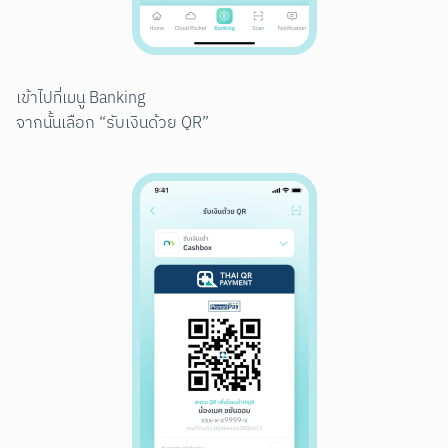
เข้าไปที่เมนู Banking

จากนั้นเลือก “รับเงินด้วย QR”