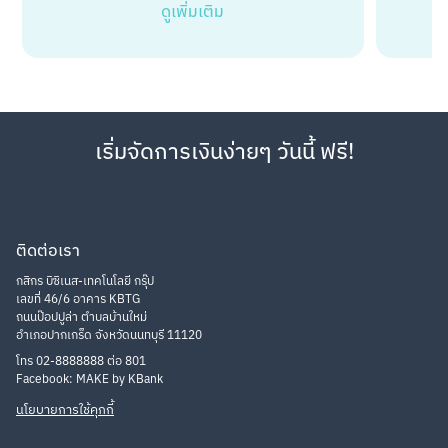
ดูเพิ่มเติม
เริ่มจัดการเงินง่ายๆ วันนี้ ฟรี!
ติดต่อเรา
กสิกร บิซิเนส-เทคโนโลยี กรุ๊ป
เลขที่ 46/6 อาคาร KBTG
ถนนป๊อปปูล่า ตำบลบ้านใหม่
อำเภอปากเกร็ด จังหวัดนนทบุรี 11120
โทร 02-8888888 ต่อ 801
Facebook: MAKE by KBank
นโยบายการใช้คุกกี้