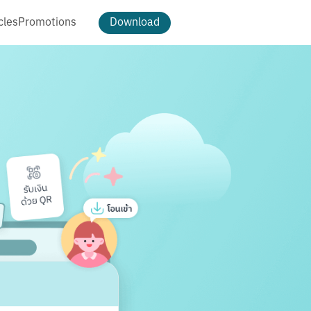
cles
Promotions
Download
ธีม และการตกแต่ง
ดาวน์โหลดรูป Cloud Pocket
ธีม
เปลี่ยนพื้นหลัง
แพ็กเกจ MAKE
t
MAKE Max
อัตโนมัติ
MAKE More
ฟีเจอร์ MAKE MAX
ฟีเจอร์ MAKE MORE
ฟีเจอร์ทั้งหมด