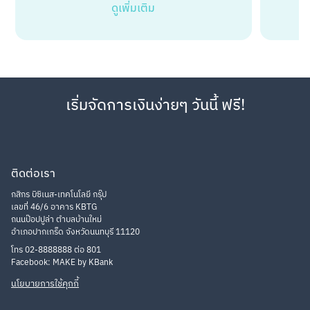
ดูเพิ่มเติม
เริ่มจัดการเงินง่ายๆ วันนี้ ฟรี!
ติดต่อเรา
กสิกร บิซิเนส-เทคโนโลยี กรุ๊ป
เลขที่ 46/6 อาคาร KBTG
ถนนป๊อปปูล่า ตำบลบ้านใหม่
อำเภอปากเกร็ด จังหวัดนนทบุรี 11120
โทร 02-8888888 ต่อ 801
Facebook: MAKE by KBank
นโยบายการใช้คุกกี้