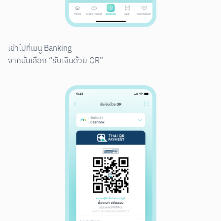
เข้าไปที่เมนู Banking

จากนั้นเลือก “รับเงินด้วย QR”