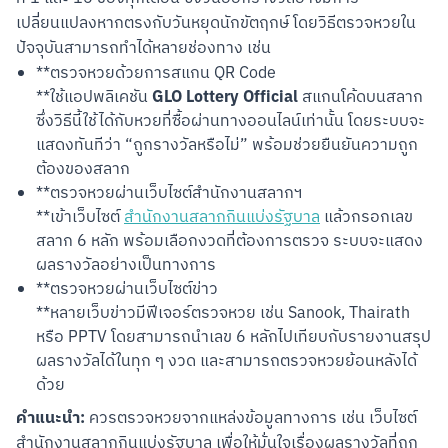
เปลี่ยนแปลงหากตรงกับวันหยุดนักขัตฤกษ์ โดยวิธีตรวจหวยใน
ปัจจุบันสามารถทำได้หลายช่องทาง เช่น
**ตรวจหวยด้วยการสแกน QR Code
GLO Lottery Official
**ใช้แอปพลิเคชัน
สแกนโค้ดบนสลาก
ซึ่งวิธีนี้ใช้ได้กับหวยที่ซื้อผ่านทางออนไลน์เท่านั้น โดยระบบจะ
แสดงทันทีว่า “ถูกรางวัลหรือไม่” พร้อมช่วยยืนยันความถูก
ต้องของสลาก
**ตรวจหวยผ่านเว็บไซต์สำนักงานสลากฯ
**เข้าเว็บไซต์
สำนักงานสลากกินแบ่งรัฐบาล
แล้วกรอกเลข
สลาก 6 หลัก พร้อมเลือกงวดที่ต้องการตรวจ ระบบจะแสดง
ผลรางวัลอย่างเป็นทางการ
**ตรวจหวยผ่านเว็บไซต์ข่าว
**หลายเว็บข่าวมีฟีเจอร์ตรวจหวย เช่น Sanook, Thairath
หรือ PPTV โดยสามารถนำเลข 6 หลักไปเทียบกับรายงานสรุป
ผลรางวัลได้ในทุก ๆ งวด และสามารถตรวจหวยย้อนหลังได้
ด้วย
คำแนะนำ:
 ควรตรวจหวยจากแหล่งข้อมูลทางการ เช่น เว็บไซต์
สำนักงานสลากกินแบ่งรัฐบาล เพื่อให้มั่นใจเรื่องผลรางวัลที่ถูก