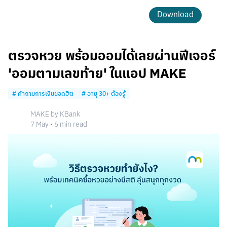
Download
ตรวจหวย พร้อมออมได้เลยผ่านฟีเจอร์
'ออมตามเลขท้าย' ในแอป MAKE
#
คำถามการเงินยอดฮิต
#
อายุ 30+ ต้องรู้
MAKE by KBank
7 May
•
6
min read