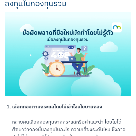
ลงทุนในกองทุนรวม
Scan to Download
เลือกกองตามกระแสโดยไม่เข้าใจนโยบายกอง
หลายคนเลือกกองทุนจากกระแสหรือคำแนะนำ โดยไม่ได้
ศึกษาว่ากองนั้นลงทุนในอะไร ความเสี่ยงระดับไหน ซึ่งอาจ