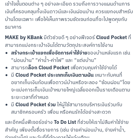
เข้าใจขั้นตอนต่าง ๆ อย่างละเอียด รวมถึงการวางแผนด้านการ
เงินที่ครอบคลุมทั้งเงินดาวน์และเงินผ่อนบ้าน ควรแยกงบสำหรับ
บ้านโดยเฉพาะ เพื่อให้เห็นภาพรวมชัดเจนก่อนที่จะไปพูดคุยกับ
ธนาคาร
MAKE by KBank
Cloud Pocket
 มีตัวช่วยดี ๆ อย่างฟีเจอร์ 
 ที่
สามารถแบ่งกระเป๋าเงินได้ตามวัตถุประสงค์การใช้งาน
สร้างกระเป๋าแยกเพื่อจัดการค่าใช้จ่าย
ของบ้านหลังแรก เช่น
“ผ่อนบ้าน” “ค่าน้ำ-ค่าไฟ” และ “แต่งบ้าน”
ล็อก Cloud Pocket
สามารถ
เพื่อควบคุมค่าใช้จ่ายได้
Cloud Pocket ประเภทเก็บเงินตามฝัน
มี
เหมาะกับคนที่
อยากเก็บเงินก้อนเพื่อดาวน์บ้านหรือจะลอง “ซ้อมผ่อน”โดย
จะแบ่งการเก็บเงินเป้าหมายใหญ่เฉลี่ยออกเป็นรายเดือนตาม
ระยะเวลาที่กำหนด
Cloud Pocket ร่วม
มี
ให้ผู้ใช้สามารถบริหารเงินร่วมกับ
สมาชิกครอบครัว เพื่อน หรือคนรักได้อย่างสะดวก
To Do List
และอีกหนึ่งฟีเจอร์อย่าง 
 ที่ช่วยให้เราไม่ลืมค่าใช้จ่าย
สำคัญ เพียงตั้งชื่อรายการ (เช่น จ่ายค่าผ่อนบ้าน, จ่ายค่าน้ำ, 
จ่ายค่าเน็ต) และวันที่ที่ต้องการให้แจ้งเตือน