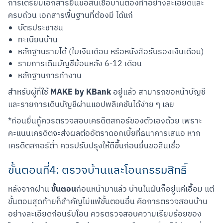
การเตรียมเอกสารยื่นขอสินเชื่อบ้านต้องทำอย่างละเอียดและ
ครบถ้วน เอกสารพื้นฐานที่ต้องมี ได้แก่
บัตรประชาชน
ทะเบียนบ้าน
หลักฐานรายได้ (ใบเงินเดือน หรือหนังสือรับรองเงินเดือน)
รายการเดินบัญชีย้อนหลัง 6-12 เดือน
หลักฐานการทำงาน
MAKE by KBank
สำหรับผู้ที่ใช้ 
 อยู่แล้ว สามารถขอหน้าบัญชี
และรายการเดินบัญชีผ่านแอปพลิเคชันได้ง่าย ๆ เลย
*ก่อนยื่นกู้ควรตรวจสอบเครดิตสกอร์ของตัวเองด้วย เพราะ
คะแนนเครดิตจะส่งผลต่ออัตราดอกเบี้ยที่ธนาคารเสนอ หาก
เครดิตสกอร์ต่ำ ควรปรับปรุงให้ดีขึ้นก่อนยื่นขอสินเชื่อ
ขั้นตอนที่4: ตรวจบ้านและโอนกรรมสิทธิ์
ขั้นตอน
หลังจากผ่าน 
ก่อนหน้ามาแล้ว บ้านในฝันก็อยู่แค่เอื้อม แต่
ขั้นตอนสุดท้ายก็สำคัญไม่แพ้ขั้นตอนอื่น คือการตรวจสอบบ้าน
อย่างละเอียดก่อนรับโอน ควรตรวจสอบความเรียบร้อยของ