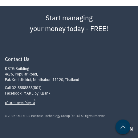
Start managing
your money today - FREE!
Contact Us
KBTG Building
46/6, Popular Road,
Pak Kret district, Nonthaburi 11120, Thailand
Call 02-8888888(801)
Facebook: MAKE by KBank
นโยบายการใช้คุกกี้
© 2022 KASIKORN Business-Technology Group (KBTG) All rights reserved.
EN
TH