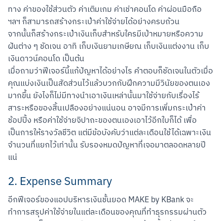
ทาง ค่าของใช้ส่วนตัว ค่าเติมเกม ค่าเช่าคอนโด ค่าผ่อนมือถือ 
ฯลฯ ก็สามารถสร้างกระเป๋าค่าใช้จ่ายได้อย่างครบถ้วน

จากนั้นก็สร้างกระเป๋าเงินเก็บสำหรับใครมีเป้าหมายหรือความ
ฝันต่าง ๆ ชัดเจน อาทิ เก็บเงินยามเกษียณ เก็บเงินแต่งงาน เก็บ
เงินดาวน์คอนโด เป็นต้น

เมื่อถามว่าฟีเจอร์นี้แก้ปัญหาได้อย่างไร คำตอบก็ชัดเจนในตัวเมื่อ
คุณแบ่งเงินเป็นสัดส่วนไว้แล้วบวกกับฝึกความมีวินัยของตนเอง
มากขึ้น ยังไงก็ไม่มีทางนำเอาเงินเหล่านั้นมาใช้จ่ายกับเรื่องไร้
สาระหรือของสิ้นเปลืองอย่างแน่นอน อาจมีการเพิ่มกระเป๋าค่า
ช้อปปิ้ง หรือค่าใช้จ่ายจิปาถะของตนเองเอาไว้อีกใบก็ได้ เพื่อ
เป็นการให้รางวัลชีวิต แต่มีข้อบังคับว่าแต่ละเดือนใช้ได้เฉพาะเงิน
จำนวนที่แยกไว้เท่านั้น รับรองหมดปัญหาที่เจอมาตลอดหลายปี
แน่
2. Expense Summary
อีกฟีเจอร์ของแอปบริหารเงินชั้นยอด MAKE by KBank จะ
ทำการสรุปค่าใช้จ่ายในแต่ละเดือนของคุณที่ทำธุรกรรมผ่านตัว