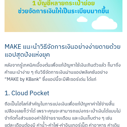
MAKE แนะนำวิธีจัดการเงินอย่างง่ายดายด้วย
แอปสุดปังแห่งยุค
หลังจากรู้เทคนิคเบื้องต้นเพื่อแก้ปัญหาใช้เงินเกินตัวแล้ว ก็มาถึง
คำแนะนำง่าย ๆ กับวิธีจัดการเงินผ่านแอปพลิเคชันอย่าง 
“MAKE by KBank” ซึ่งแอปนี้จะมีฟีเจอร์เด่น ได้แก่
1. Cloud Pocket
ถือเป็นไฮไลท์สำคัญในการแบ่งเงินเพื่อแก้ปัญหาค่าใช้จ่ายสิ้น
เปลืองเลยก็ว่าได้ เพราะคุณจะสามารถแบ่งกระเป๋าเงินได้แบบไม่
จำกัดทั้งส่วนของค่าใช้จ่ายรายเดือน และเงินเก็บต่าง ๆ เช่น 
Scan to Download
แต่ละเดือนต้องมี ค่าน้ำ-ค่าไฟ-ค่าอินเทอร์เน็ต ค่าอาหาร ค่าเดิน