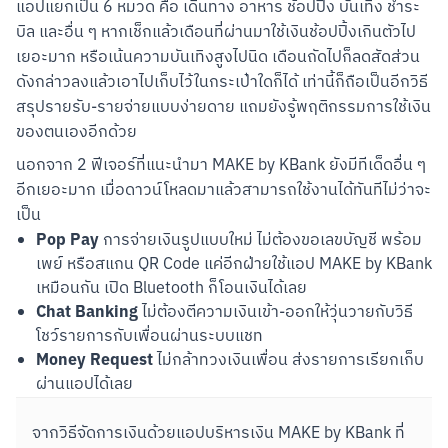
แอปแยกเป็น 6 หมวด คือ เดินทาง อาหาร ช้อปปิ้ง บันเทิง ชำระ
บิล และอื่น ๆ หากเช็กแล้วเดือนที่ผ่านมาใช้เงินช้อปปิ้งเกินตัวไป
เยอะมาก หรือเน้นความบันเทิงสูงไปนิด เดือนถัดไปก็ลดสัดส่วน
ดังกล่าวลงแล้วเอาไปเก็บไว้ในกระเป๋าใดก็ได้ เท่านี้ก็ถือเป็นอีกวิธี
สรุปรายรับ-รายจ่ายแบบง่ายดาย แถมยังรู้พฤติกรรมการใช้เงิน
ของตนเองอีกด้วย
นอกจาก 2 ฟีเจอร์ที่แนะนำมา MAKE by KBank ยังมีทีเด็ดอื่น ๆ 
อีกเยอะมาก เมื่อดาวน์โหลดมาแล้วสามารถใช้งานได้ทันทีไม่ว่าจะ
เป็น
Pop Pay
การจ่ายเงินรูปแบบใหม่ ไม่ต้องขอเลขบัญชี พร้อม
เพย์ หรือสแกน QR Code แค่อีกฝ่ายใช้แอป MAKE by KBank
เหมือนกัน เปิด Bluetooth ก็โอนเงินได้เลย
Chat Banking
ไม่ต้องตีความเงินเข้า-ออกให้วุ่นวายกับวิธี
โชว์รายการกับเพื่อนผ่านระบบแชท
Money Request
ไม่กล้าทวงเงินเพื่อน ส่งรายการเรียกเก็บ
ผ่านแอปได้เลย
จากวิธีจัดการเงินด้วยแอปบริหารเงิน MAKE by KBank ที่