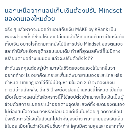
นอกเหนือจากแอปเก็บเงินต้องปรับ Mindset
ของตนเองใหม่ด้วย
จริง ๆ แล้วหากจะบอกว่าแอปเก็บเงิน MAKE by KBank เป็น
เพียงส่วนหนึ่งที่ช่วยให้คุณเปลี่ยนนิสัยใช้เงินเกินตัวมาเป็นเริ่มต้น
เก็บเงิน อย่างไรก็ตามหากยังไม่มีการปรับ Mindset ของตนเอง
และทำนิสัยหรือพฤติกรรมแบบเดิม ท้ายที่สุดผลลัพธ์ก็ไม่มีทาง
เปลี่ยนตามอย่างแน่นอน แล้วจะปรับตัวยังไงดี?
ลำดับแรกคุณต้องรู้เป้าหมายในชีวิตของตนเองให้มากขึ้นว่า
อยากทำอะไร อย่าคิดแค่ระยะสั้นแต่พยายามมองระยะไกล หรือ
กำหนด Timing เอาไว้ก็ไม่มีปัญหา เช่น อีก 2 ปี จะต้องมีเงิน
ดาวน์บ้านสักหลัง, อีก 5 ปี จะต้องผ่อนบ้านหลังนี้ให้หมด เป็นต้น

เมื่อเริ่มวางแผนได้แล้วคราวนี้ก็ใช้แอปตั้งเป้าหมายเก็บเงินเป็นผู้
ช่วยด้วยการแยกกระเป๋าออกตามจุดประสงค์ทั้งหมดของตนเอง 
ไม่ต้องสนใจว่าจะมากหรือน้อย ขอแค่เก็บไปเรื่อย ๆ ลดการช้อป
Scan to Download
ปิ้งหรือการใช้เงินในส่วนที่ไม่สำคัญลงบ้าง พยายามมองเงินเก็บ
ให้บ่อย เมื่อเห็นว่าเงินเพิ่มขึ้นจะทำให้คุณมีความสุขและอยากเก็บ