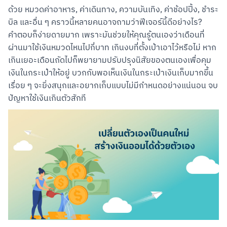
ด้วย หมวดค่าอาหาร, ค่าเดินทาง, ความบันเทิง, ค่าช้อปปิ้ง, ชำระ
บิล และอื่น ๆ คราวนี้หลายคนอาจถามว่าฟีเจอร์นี้ดีอย่างไร?

คำตอบก็ง่ายดายมาก เพราะมันช่วยให้คุณรู้ตนเองว่าเดือนที่
ผ่านมาใช้เงินหมวดไหนไปกี่บาท เกินงบที่ตั้งเป้าเอาไว้หรือไม่ หาก
เกินเยอะเดือนถัดไปก็พยายามปรับปรุงนิสัยของตนเองเพื่อคุม
เงินในกระเป๋าให้อยู่ บวกกับพอเห็นเงินในกระเป๋าเงินเก็บมากขึ้น
เรื่อย ๆ จะยิ่งสนุกและอยากเก็บแบบไม่มีกำหนดอย่างแน่นอน จบ
ปัญหาใช้เงินเกินตัวสักที