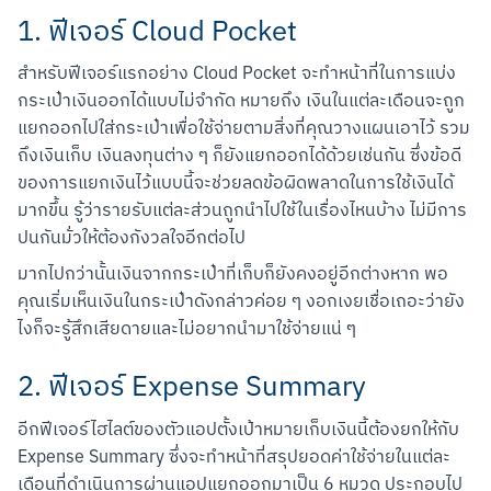
1. ฟีเจอร์ Cloud Pocket
สำหรับฟีเจอร์แรกอย่าง Cloud Pocket จะทำหน้าที่ในการแบ่ง
กระเป๋าเงินออกได้แบบไม่จำกัด หมายถึง เงินในแต่ละเดือนจะถูก
แยกออกไปใส่กระเป๋าเพื่อใช้จ่ายตามสิ่งที่คุณวางแผนเอาไว้ รวม
ถึงเงินเก็บ เงินลงทุนต่าง ๆ ก็ยังแยกออกได้ด้วยเช่นกัน ซึ่งข้อดี
ของการแยกเงินไว้แบบนี้จะช่วยลดข้อผิดพลาดในการใช้เงินได้
มากขึ้น รู้ว่ารายรับแต่ละส่วนถูกนำไปใช้ในเรื่องไหนบ้าง ไม่มีการ
ปนกันมั่วให้ต้องกังวลใจอีกต่อไป
มากไปกว่านั้นเงินจากกระเป๋าที่เก็บก็ยังคงอยู่อีกต่างหาก พอ
คุณเริ่มเห็นเงินในกระเป๋าดังกล่าวค่อย ๆ งอกเงยเชื่อเถอะว่ายัง
ไงก็จะรู้สึกเสียดายและไม่อยากนำมาใช้จ่ายแน่ ๆ
2. ฟีเจอร์ Expense Summary
อีกฟีเจอร์ไฮไลต์ของตัวแอปตั้งเป้าหมายเก็บเงินนี้ต้องยกให้กับ 
Expense Summary ซึ่งจะทำหน้าที่สรุปยอดค่าใช้จ่ายในแต่ละ
เดือนที่ดำเนินการผ่านแอปแยกออกมาเป็น 6 หมวด ประกอบไป