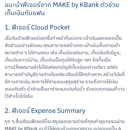
แนะนำฟีเจอร์จาก MAKE by KBank ตัวช่วย
เก็บเงินกับแฟน
1. ฟีเจอร์ Cloud Pocket
เริ่มกันด้วยฟีเจอร์แรกซึ่งทำหน้าที่แบ่งกระเป๋าเงินแยกออกเป็น
สัดส่วนอย่างชัดเจน คุณสามารถสร้างกระเป๋าเงินเก็บตามเป้า
หมายต่าง ๆ ได้ตามชอบ เช่น เก็บเงินแต่งงาน, เก็บเงินฮันนีมูน, 
เก็บเงินดาวน์บ้าน, เก็บเงินเป็นทุนให้กับลูก ฯลฯ อีกทั้งเมื่อ
ดาวน์โหลดมาแล้วไม่ใช่แค่แยกบัญชีเก็บเงินอย่างเดียว แต่ยัง
สามารถทำบัญชีรายจ่ายในแต่ละเดือนได้อีกต่างหาก สร้างวินัยที่
ดีทางการเงิน ลดการใช้จ่ายแบบสุรุ่ยสุร่าย รวมถึงการใช้เงิน
แบบเกินตัว นำส่วนอื่นมาจ่ายแบบปนกันมั่ว รับรองทุกแผนที่วาง
ไว้สำเร็จได้จริง
2. ฟีเจอร์ Expense Summary
ทุก ๆ สิ้นเดือนฟีเจอร์นี้จะสรุปยอดรายจ่ายที่คุณทำธุรกรรมผ่าน 
สแกนเพื่อดาวน์โหลด
MAKE by KBank เอาไว้ให้ครบถ้วนทุกรายการ แบ่งออกเป็น 6 