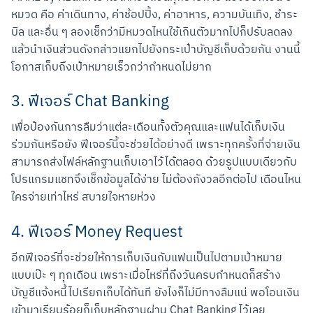
หมวด คือ ค่าเดินทาง, ค่าช้อปปิ้ง, ค่าอาหาร, ความบันเทิง, ชำระ
บิล และอื่น ๆ ลองเช็กว่ามีหมวดไหนใช้เกินตัวมากไปก็ปรับลดลง 
แล้วนำเงินส่วนดังกล่าวแยกไปยังกระเป๋าบัญชีเก็บด้วยกัน งานนี้
โอกาสเก็บถึงเป้าหมายเร็วกว่ากำหนดไม่ยาก
3. ฟีเจอร์ Chat Banking
เพื่อป้องกันการลืมว่าแต่ละเดือนทั้งตัวคุณและแฟนได้เก็บเงิน
ร่วมกันหรือยัง ฟีเจอร์นี้จะช่วยได้อย่างดี เพราะทุกครั้งที่จ่ายเงิน
สามารถส่งไฟล์หลักฐานเก็บเอาไว้ได้ตลอด ด้วยรูปแบบเดียวกับ
โปรแกรมแชทจึงเช็กข้อมูลได้ง่าย ไม่ต้องกังวลอีกต่อไป เดือนไหน
ใครจ่ายเท่าไหร่ สบายใจหายห่วง
4. ฟีเจอร์ Money Request
อีกฟีเจอร์ที่จะช่วยให้การเก็บเงินกับแฟนเป็นไปตามเป้าหมาย
แบบเป๊ะ ๆ ทุกเดือน เพราะเมื่อไหร่ที่ถึงวันครบกำหนดก็สร้าง
บัญชีแจ้งหนี้ไปเรียกเก็บได้ทันที ยังไงก็ไม่มีทางลืมแน่ พอโอนเงิน
เข้ามาเรียบร้อยก็เก็บหลักฐานผ่าน Chat Banking ไว้เลย