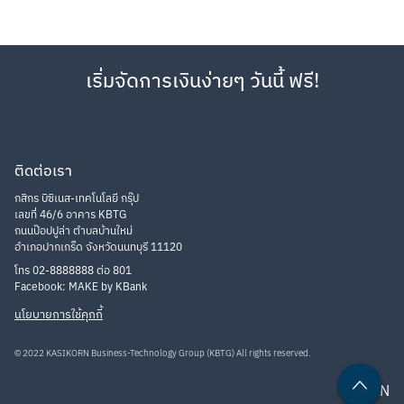
เริ่มจัดการเงินง่ายๆ วันนี้ ฟรี!
ติดต่อเรา
กสิกร บิซิเนส-เทคโนโลยี กรุ๊ป
เลขที่ 46/6 อาคาร KBTG
ถนนป๊อปปูล่า ตำบลบ้านใหม่
อำเภอปากเกร็ด จังหวัดนนทบุรี 11120
โทร 02-8888888 ต่อ 801
Facebook: MAKE by KBank
นโยบายการใช้คุกกี้
© 2022 KASIKORN Business-Technology Group (KBTG) All rights reserved.
TH
EN