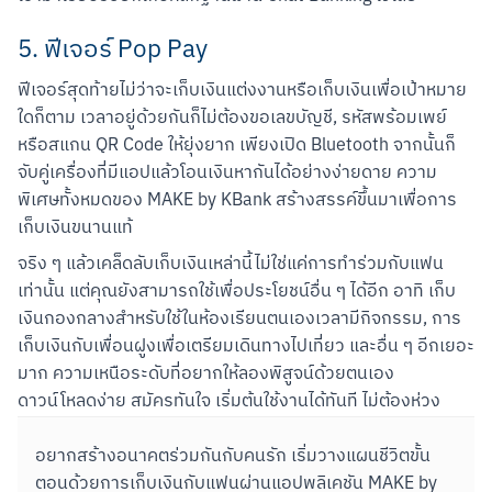
5. ฟีเจอร์ Pop Pay
ฟีเจอร์สุดท้ายไม่ว่าจะเก็บเงินแต่งงานหรือเก็บเงินเพื่อเป้าหมาย
ใดก็ตาม เวลาอยู่ด้วยกันก็ไม่ต้องขอเลขบัญชี, รหัสพร้อมเพย์ 
หรือสแกน QR Code ให้ยุ่งยาก เพียงเปิด Bluetooth จากนั้นก็
จับคู่เครื่องที่มีแอปแล้วโอนเงินหากันได้อย่างง่ายดาย ความ
พิเศษทั้งหมดของ MAKE by KBank สร้างสรรค์ขึ้นมาเพื่อการ
เก็บเงินขนานแท้
จริง ๆ แล้วเคล็ดลับเก็บเงินเหล่านี้ไม่ใช่แค่การทำร่วมกับแฟน
เท่านั้น แต่คุณยังสามารถใช้เพื่อประโยชน์อื่น ๆ ได้อีก อาทิ เก็บ
เงินกองกลางสำหรับใช้ในห้องเรียนตนเองเวลามีกิจกรรม, การ
เก็บเงินกับเพื่อนฝูงเพื่อเตรียมเดินทางไปเที่ยว และอื่น ๆ อีกเยอะ
มาก ความเหนือระดับที่อยากให้ลองพิสูจน์ด้วยตนเอง 
ดาวน์โหลดง่าย สมัครทันใจ เริ่มต้นใช้งานได้ทันที ไม่ต้องห่วง
อยากสร้างอนาคตร่วมกันกับคนรัก เริ่มวางแผนชีวิตขั้น
ตอนด้วยการเก็บเงินกับแฟนผ่านแอปพลิเคชัน MAKE by 