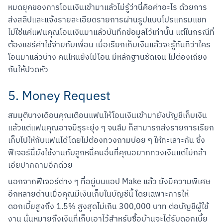
หมดยุคของการโอนเงินเข้ามาแล้วไม่รู้ว่านี่คือค่าอะไร ด้วยการ
ส่งสลิปและแจ้งรายละเอียดรายการผ่านรูปแบบโปรแกรมแชท 
ไม่ใช่แค่แฟนคุณโอนเงินมาแล้วบันทึกข้อมูลไว้เท่านั้น แต่ในกรณีที่
ต้องแชร์ค่าใช้จ่ายกับเพื่อน เมื่อเรียกเก็บเงินแล้วจะรู้ทันทีว่าใคร
โอนมาแล้วบ้าง คนไหนยังไม่โอน มีหลักฐานชัดเจน ไม่ต้องเถียง
กันให้ปวดหัว
5. Money Request
สมมุติบางเดือนคุณเตือนแฟนให้โอนเงินเข้ามายังบัญชีเก็บเงิน
แล้วแต่แฟนคุณอาจมีธุระยุ่ง ๆ จนลืม ก็สามารถส่งรายการเรียก
เก็บไปให้กับแฟนได้โดยไม่ต้องทวงถามบ่อย ๆ ให้ทะเลาะกัน ซึ่ง
ฟีเจอร์นี้ยังใช้งานกับลูกหนี้คนอื่นที่คุณอยากทวงเงินแต่ไม่กล้า
เอ่ยปากถามอีกด้วย
นอกจากฟีเจอร์ต่าง ๆ ที่อยู่บนแอป Make แล้ว ยังมีความพิเศษ
อีกหลายด้านเมื่อคุณมีเงินเก็บในบัญชีนี้ โดยเฉพาะการให้
ดอกเบี้ยสูงถึง 1.5% สูงสุดไม่เกิน 300,000 บาท ต่อบัญชีผู้ใช้
งาน นั่นหมายถึงเงินที่เก็บเอาไว้สำหรับซื้อบ้านจะได้รับดอกเบี้ย