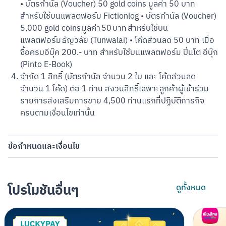
• บัตรกำนัล (Voucher) 50 gold coins มูลค่า 50 บาท
สำหรับใช้บนแพลตฟอร์ม Fictionlog • บัตรกำนัล (Voucher)
5,000 gold coins มูลค่า 50 บาท สำหรับใช้บน
แพลตฟอร์ม ธัญวลัย (Tunwalai) • โค้ดส่วนลด 50 บาท เมื่อ
ซื้อครบอีบุ๊ค 200.- บาท สำหรับใช้บนแพลตฟอร์ม ปิ่นโต อีบุ๊ก
(Pinto E-Book)
จำกัด 1 สิทธิ์ (บัตรกำนัล จำนวน 2 ใบ และ โค้ดส่วนลด
จำนวน 1 โค้ด) ต่อ 1 ท่าน สงวนสิทธิ์เฉพาะลูกค้าผู้เข้าร่วม
สแกนเพื่อดาวน์โหลด
รายการส่งเสริมการขาย 4,500 ท่านแรกที่ปฏิบัติภารกิจ
ครบตามเงื่อนไขเท่านั้น
ข้อกำหนดและเงื่อนไข
•	รายการส่งเสริมการขายของ บมจ. ธนาคารกสิกรไทย (“ธนาคาร”) นี้ 
สงวนสิทธิ์เฉพาะลูกค้าของธนาคารที่มีบัญชีเงินฝากออมทรัพย์
อิเล็กทรอนิกส์ (K-eSavings) ที่เปิดผ่านแอปพลิเคชัน MAKE by KBank

โปรโมชันอื่นๆ
ดูทั้งหมด
•	ระยะเวลาส่งเสริมการขาย: ตั้งแต่วันที่ 1 พฤษภาคม พ.ศ. 2568 – 
30 มิถุนายน พ.ศ. 2568

•	ลูกค้าจะได้รับบัตรกำนัล (Voucher) และ โค้ดส่วนลดสำหรับใช้บน