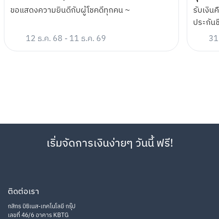
1 ครั้งต่อเดือน ต่อเนื่องเป็นเวลา 3 เดือน ตั้งแต่วันที่ 1 มีนาคม 2566
ขอแสดงความยินดีกับผู้โชคดีทุกคน ~
รับเงินค
– 31 พฤษภาคม 2566 เข้า Cloud Pocket ชื่อ “MAKE X U-Store
ประกันช
by SPVi" ของตนเอง ด้วยวิธีการย้ายเงินจาก cashbox หรือ จาก
Cloud Pocket อื่น โดย ณ สิ้นเดือนมีนาคมต้องมีเงินขั้นต่ำ 2,500
12 ธ.ค. 68
-
11 ธ.ค. 69
31
บาท, สิ้นเดือนเมษายนต้องมีเงินขั้นต่ำ 5,000 บาท, สิ้นเดือน
พฤษภาคมต้องมีเงินขั้นต่ำ 7,500 บาท
ลูกค้าต้องไม่ปิดบัญชีเงินฝากออมทรัพย์อิเล็กทรอนิกส์ (K-eSavings) 
ดังกล่าวภายใน 14 วันทำการ นับแต่วันที่สิ้นสุดระยะเวลาส่งเสริมการ
ขาย
จำกัด 1 ท่าน ต่อ 1 สิทธิ์ สงวนสิทธิ์เฉพาะ 3,000 ท่านแรกที่ปฏิบัติตาม
เงื่อนไขครบถ้วน ตลอดระยะเวลาส่งเสริมการขาย
โค้ดส่วนลดมูลค่า 500 บาทที่ลูกค้าได้รับ คิดคำนวณเทียบเท่ากับอัตรา
เริ่มจัดการเงินง่ายๆ วันนี้ ฟรี!
ดอกเบี้ยร้อยละ 6.66 ต่อปี จากยอดเงินฝาก 7,500 บาท ที่ฝากเป็นระยะ
เวลา 1 ปี
ลูกค้าไม่สามารถโอนสิทธิพิเศษนี้ให้แก่ผู้อื่น และไม่สามารถแลกหรือ
เปลี่ยนเป็นของรางวัลอื่นได้ทุกกรณี
ติดต่อเรา
รายการส่งเสริมการขายนี้ไม่สามารถใช้ร่วมกับสิทธิประโยชน์หรือ
รายการส่งเสริมการขายอื่นของธนาคารได้
กสิกร บิซิเนส-เทคโนโลยี กรุ๊ป
เลขที่ 46/6 อาคาร KBTG
ธนาคารขอสงวนสิทธิ์ในการแก้ไข เปลี่ยนแปลง หรือยกเลิกเงื่อนไขการ