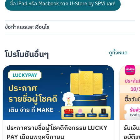
ซื้อ iPad หรือ Macbook จาก U-Store by SPVi เลย!
ข้อกำหนดและเงื่อนไข
บมจ.ธนาคารกสิกรไทย (“ธนาคาร”) ขอสงวนสิทธิ์รายการส่งเสริมการ
ขายนี้เฉพาะลูกค้าของธนาคารที่ใช้แอปพลิเคชัน MAKE by KBank ที่ได้
รับการติดต่อโดยตรงจากธนาคารผ่านช่องทางแอปพลิเคชัน MAKE by 
โปรโมชันอื่นๆ
ดูทั้งหมด
KBank เท่านั้น
ระยะเวลาส่งเสริมการขาย: ตั้งแต่วันที่ 1 มีนาคม 2566 – 31 พฤษภาคม 
2566
ลูกค้าจะได้รับโค้ดส่วนลด 500 บาทจาก U-Store by SPVi ผ่านทาง 
SMS ของหมายเลขเบอร์โทรศัพท์เคลื่อนที่ที่ได้ผูกไว้กับแอปพลิเคชัน หรือ
ในแถบแจ้งเตือนใน MAKE by KBank ของลูกค้า ภายใน 14 วันทำการ 
นับแต่วันที่สิ้นสุดระยะเวลาส่งเสริมการขาย เมื่อลูกค้าทำภารกิจที่ 1 และ
ภารกิจที่ 2 สำเร็จ ในระหว่างระยะเวลาส่งเสริมการขาย ดังนี้
ภารกิจที่ 1: สร้าง Cloud Pocket ชื่อ “MAKE X U-Store by SPVi"
ภายในวันที่ 31 มีนาคม 2566 ทั้งนี้ ในขณะสร้าง Cloud Pocket
ประกาศรายชื่อผู้โชคดีกิจกรรม LUCKY
รับเงิ
ระบบจะแสดงข้อความว่าได้เข้าร่วมกิจกรรมแล้ว
PAY เดือนพฤศจิกายน
อุบัติ
ภารกิจที่ 2: ย้ายเงินเป็นจำนวนขั้นต่ำ 2,500 บาทต่อครั้ง อย่างน้อย