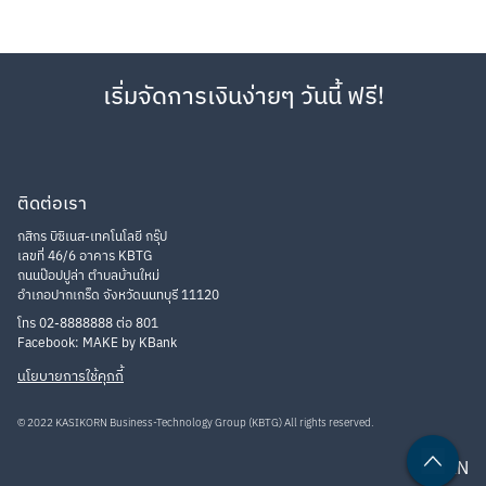
โอนเงิน/จ่ายเงิน ผ่านการสแกน QR Code (หมายเหตุ การโอน
เงินออกไปยัง Cloud Pocket อื่น ๆ ของตนเอง ไม่เข้าเงื่อนไข
ภารกิจนี้)
ลูกค้าต้องไม่ปิดบัญชีเงินฝากออมทรัพย์อิเล็กทรอนิกส์ (K-eSavings) 
เริ่มจัดการเงินง่ายๆ วันนี้ ฟรี!
ดังกล่าวภายใน 14 วันทำการ นับแต่วันที่สิ้นสุดระยะเวลาส่งเสริมการ
ขาย
มูลค่าของ E-Voucher WeTV VIP ฟรี 30 วันที่ลูกค้าได้รับ มีมูลค่าเทียบ
เท่าเงิน 219 บาท คิดคำนวณเทียบเท่ากับอัตราดอกเบี้ยร้อยละ 1 ต่อปี 
ติดต่อเรา
จากยอดเงินฝาก 21,900 บาท ที่ฝากเป็นระยะเวลา 1 ปี
กสิกร บิซิเนส-เทคโนโลยี กรุ๊ป
ขอสงวนสิทธิ์ในการใช้ E-Voucher WeTV VIP 30 วัน สำหรับผู้ใช้งาน
เลขที่ 46/6 อาคาร KBTG
ในประเทศไทยเท่านั้น
ถนนป๊อปปูล่า ตำบลบ้านใหม่
อำเภอปากเกร็ด จังหวัดนนทบุรี 11120
รหัส E-Voucher WeTV ที่ได้จากการเข้าร่วมกิจกรรมทางการตลาดใน
ทุกๆ ช่องทางโปรโมชั่นในทุกแพลตฟอร์มสามารถใช้ได้ไม่เกิน 2 ครั้งต่อ
โทร 02-8888888 ต่อ 801
Facebook: MAKE by KBank
สัปดาห์และไม่เกิน 4 ครั้งต่อเดือน และการจำกัดสิทธิ์ในการรับรหัสให้
เป็นไปตามเงื่อนไขกิจกรรมกำหนด
นโยบายการใช้คุกกี้
หากรหัส E-Voucher WeTV VIP ที่ได้รับสูญหาย ถูกแก้ไข หรือถูก
© 2022 KASIKORN Business-Technology Group (KBTG) All rights reserved.
ทำลาย จะไม่สามารถทดแทนหรือออกรหัสใหม่ได้และไม่สามารถใช้ได้หลัง
วันหมดอายุที่กำหนด
TH
EN
จำกัด 1 ท่าน ต่อ 1 สิทธิ์ และสงวนสิทธิ์เฉพาะลูกค้า 5,000 ท่านแรกยัง