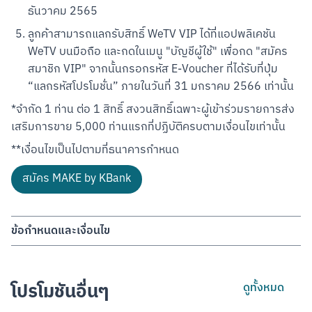
ธันวาคม 2565
ลูกค้าสามารถแลกรับสิทธิ์ WeTV VIP ได้ที่แอปพลิเคชัน 
WeTV บนมือถือ และกดในเมนู "บัญชีผู้ใช้" เพื่อกด "สมัคร
สมาชิก VIP" จากนั้นกรอกรหัส E-Voucher ที่ได้รับที่ปุ่ม 
“แลกรหัสโปรโมชั่น” ภายในวันที่ 31 มกราคม 2566 เท่านั้น
*จำกัด 1 ท่าน ต่อ 1 สิทธิ์ สงวนสิทธิ์เฉพาะผู้เข้าร่วมรายการส่ง
เสริมการขาย 5,000 ท่านแรกที่ปฏิบัติครบตามเงื่อนไขเท่านั้น
**เงื่อนไขเป็นไปตามที่ธนาคารกำหนด
สมัคร MAKE by KBank
ข้อกำหนดและเงื่อนไข
บมจ. ธนาคารกสิกรไทย (“ธนาคาร”) ขอสงวนสิทธิ์รายการส่งเสริมการ
ขายนี้สำหรับลูกค้าใหม่ที่ยังไม่เคยเปิดบัญชีเงินฝากออมทรัพย์
อิเล็กทรอนิกส์ (K-eSavings) และได้กรอกรหัสแนะนำผ่านแอปพลิเคชัน 
โปรโมชันอื่นๆ
ดูทั้งหมด
MAKE by KBank เท่านั้น