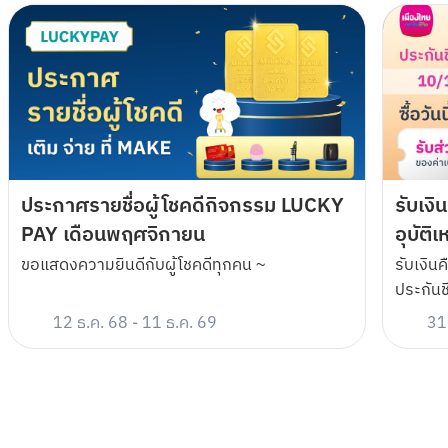
ระยะเวลาส่งเสริมการขาย: ตั้งแต่วันที่ 1 พฤศจิกายน 2565 ถึงวันที่ 31 
ธันวาคม 2565
ลูกค้าจะได้รับ E-Voucher WeTV VIP ฟรี 30 วัน ผ่านทางแถบ 
Notification บนแอปพลิเคชัน MAKE by KBank เมื่อทำครบเงื่อนไข 
ดังนี้
เปิดบัญชีเงินฝากออมทรัพย์อิเล็กทรอนิกส์ (K-eSavings) ผ่าน
แอปพลิเคชัน MAKE by KBank โดยกรอกรหัสแนะนำ CS9556 ใน
ขั้นตอนเปิดบัญชี
ประกาศรายชื่อผู้โชคดีกิจกรรม LUCKY
รับเงิ
ลูกค้าทำภารกิจที่ 1 และ 2 ในแอปพลิเคชัน MAKE หลังทำการกรอก
รหัสแนะนำสำเร็จ ภายในระยะเวลาส่งเสริมการขาย ดังนี้
PAY เดือนพฤศจิกายน
อุบัติ
ภารกิจที่ 1 : ทำธุรกรรมย้ายเงินเข้า Cloud Pocket ของตนเอง ด้วย
ขอแสดงความยินดีกับผู้โชคดีทุกคน ~
รับเงินค
วิธีย้ายเงินจาก cashbox เข้า Cloud Pocket ของตนเอง หรือ ย้าย
ประกันช
เงิน/โอนเงินออกระหว่าง Cloud Pocket ของตนเอง เป็นจำนวนเงิน
12 ธ.ค. 68
-
11 ธ.ค. 69
31
ขั้นต่ำ 200 บาท ต่อครั้ง อย่างน้อย 1 ครั้ง และ
ภารกิจที่ 2 : ทำธุรกรรมโอนเงินออกจาก Cloud Pocket ใดก็ได้ของ
ตนเอง (ไม่กำหนดจำนวนเงินขั้นต่ำ) อย่างน้อย 1 ครั้ง ด้วยวิธีใดวิธี
หนึ่งดังนี้
โอนเงินออกไปยังบัญชีเงินฝากของธนาคารใดก็ได้ หรือ