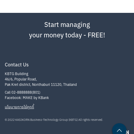
ตัวอย่างการคำนวณเงินคืน:

แนะนำเพื่อนสมัครและทำสัญญาสินเชื่อสำเร็จ 20 คน จะได้รับเงินคืนสำหรับ
การชวนเพื่อนคนที่ 1 คนละ 300 บาท คนที่ 2-5 คนละ 400 บาท และคนที่ 6-
Start managing
20 คนละ 600 บาท คำนวณมูลค่าเงินคืนทั้งหมด ดังนี้ (1x300) + (4x400) + 
(15x600) = 10,900 บาท
your money today - FREE!
ทั้งนี้ ผู้แนะนำจะได้รับเงินคืนเมื่อเข้าเงื่อนไขครบทุกข้อ ดังนี้

3.1.ชวนเพื่อนสมัครสินเชื่อ LINE BK โดยผู้ถูกแนะนำต้องกรอกโค้ดของผู้
แนะนำในขั้นตอนการสมัครสินเชื่ออย่างถูกต้องครบถ้วน และทำสัญญาสิน
เชื่อสำเร็จ ระหว่างวันที่ 1 สิงหาคม 2569 – 31 ตุลาคม 2569

Contact Us
3.2. ผู้ถูกแนะนำต้องเป็นผู้ที่ไม่มีบัญชีสินเชื่อ LINE BK หรือเคยมีแต่ได้ปิด
บัญชีสินเชื่อไปแล้วไม่น้อยกว่า 6 เดือน นับจนถึงวันที่เริ่มกิจกรรม (1 
KBTG Building
สิงหาคม 2569)

46/6, Popular Road,
Pak Kret district, Nonthaburi 11120, Thailand
3.3 ผู้แนะนำต้องมีบัญชีสินเชื่อ LINE BK ภายใต้ชื่อวงเงินให้ยืม หรือวงเงิน
ให้ยืมนาโน จนถึงวันที่ผู้แนะนำได้รับเงินคืนตามที่กำหนดในข้อ 5.

Call 02-8888888(801)
Facebook: MAKE by KBank
3.4. ผู้แนะนำต้องคงสภาพสถานะบัญชีเป็นปกติ

3.5. ผู้แนะนำจะต้องไม่เป็นบุคคลล้มละลาย

นโยบายการใช้คุกกี้
3.6. ผู้ถูกแนะนำที่กรอกโค้ดของผู้แนะนำต้องมีบัญชีสินเชื่อ LINE BK 
จนถึงวันที่ผู้แนะนำได้รับเงินคืน

© 2022 KASIKORN Business-Technology Group (KBTG) All rights reserved.
3.7. การได้รับสิทธิประโยชน์ตามกิจกรรมนี้ จะนับจำนวนผู้ที่ถูกชวนสำเร็จ
เฉพาะผู้ที่ได้กรอกโค้ดผู้แนะนำและปฏิบัติตามเงื่อนไขของกิจกรรมอย่างถูก
EN
TH