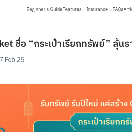
Beginner's Guide
Features
Insurance
FAQs
Arti
QR รับเงิน
ประกันโรคร้ายแรง ไม่เคลมมีคืน
STATEMENT และ สมุดบัญชี
เติมเงิน จ่ายบิล
ประกันโรคร้ายแรง เลือกได้ตามใจ
ขอ Statement
t ชื่อ “กระเป๋าเรียกทรัพย์” ลุ้นร
ฝาก โอน ถอนเงินสด
ประกันชีวิตและอุบัติเหตุ HAPPY LIFE PROTECT 10/10
สมุดบัญชี และการรับเงินเดือน
ประกันออมสั้น ขยันคืนทุกปี 14/3
รายรับ รายจ่าย
โอนเงินเข้า
ประกันทั้งหมด
ถอนเงินสด
รายรับ รายจ่ายรวม
โอนเงินล่วงหน้า
รายรับ รายจ่ายของ Cloud Pocke
7 Feb 25
เพิ่มเพื่อนจากรายการโอนเงิน
จัดการหมวดหมู่และการจัดหมวดหมู่
เพิ่มเพื่อนจากข้อมูลบัญชี
แก้ไขบันทึกช่วยจำ
ประวัติย้อนหลังเกิน 1 ปี
ส่งออกไฟล์ CSV
To Do List
ตั้งค่าเพื่อน
Pop Pay
ปรับวงเงินการทำธุรกรรม
cket