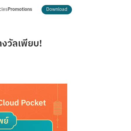
Promotions
cles
Download
ธีม และการตกแต่ง
ดาวน์โหลดรูป Cloud Pocket
างวัลเพียบ!
ธีม
เปลี่ยนพื้นหลัง
แพ็กเกจ MAKE
t
MAKE Max
อัตโนมัติ
MAKE More
ฟีเจอร์ MAKE MAX
ฟีเจอร์ MAKE MORE
ฟีเจอร์ทั้งหมด