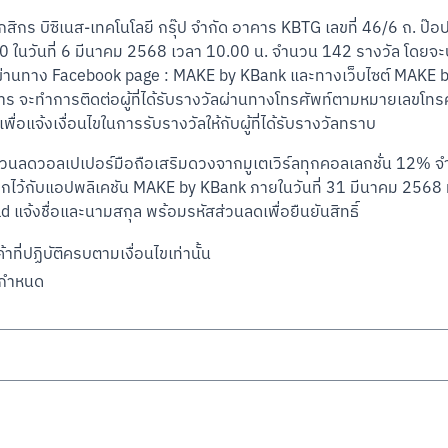
ิกร บิซิเนส-เทคโนโลยี กรุ๊ป จำกัด อาคาร KBTG เลขที่ 46/6 ถ. ป๊อ
Scan to Download
0 ในวันที่ 6 มีนาคม 2568 เวลา 10.00 น. จำนวน 142 รางวัล โดยจะ
านทาง Facebook page : MAKE by KBank และทางเว็บไซต์ MAKE by KB
ะทำการติดต่อผู้ที่ได้รับรางวัลผ่านทางโทรศัพท์ตามหมายเลขโทรศัพท์เ
อแจ้งเงื่อนไขในการรับรางวัลให้กับผู้ที่ได้รับรางวัลทราบ
รับ ส่วนลดวอลเปเปอร์มือถือเสริมดวงจากมูเตเวิร์ลทุกคอลเลกชั่น 12
ด้ผูกไว้กับแอปพลิเคชัน MAKE by KBank ภายในวันที่ 31 มีนาคม 2568 
แจ้งชื่อและนามสกุล พร้อมรหัสส่วนลดเพื่อยืนยันสิทธิ์
าที่ปฏิบัติครบตามเงื่อนไขเท่านั้น

ารกำหนด
จ. ธนาคารกสิกรไทย (“ธนาคาร”) สำหรับลูกค้าที่มีบัญชีเงินฝากออมทรัพย์อิเล็กทรอ
และไม่ปฏิบัติผิดข้อกำหนดและเงื่อนไขการใช้บริการ MAKE by KBank รวมถึงเง