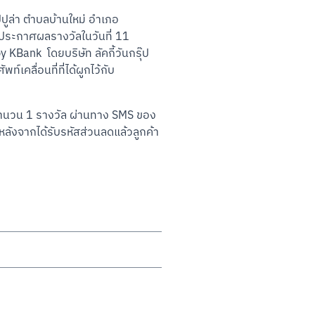
ปปูล่า ตำบลบ้านใหม่ อำเภอ
ประกาศผลรางวัลในวันที่ 11 
ank  โดยบริษัท ลัคกี้วันกรุ๊ป 
คลื่อนที่ที่ได้ผูกไว้กับ
% จำนวน 1 รางวัล ผ่านทาง SMS ของ
หลังจากได้รับรหัสส่วนลดแล้วลูกค้า
นิกส์ (K-eSavings) ที่เปิดอยู่บน
ื่อนไขการเปิดและใช้บัญชีเงินฝากออม