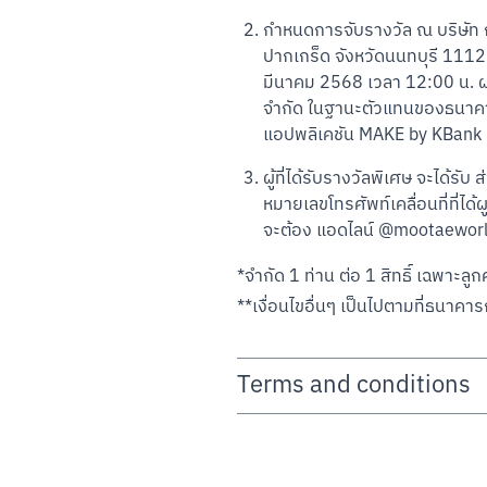
กำหนดการจับรางวัล ณ บริษัท กส
ปากเกร็ด จังหวัดนนทบุรี 1112
มีนาคม 2568 เวลา 12:00 น. ผ่
จำกัด ในฐานะตัวแทนของธนาคาร จ
แอปพลิเคชัน MAKE by KBank เพื่
ผู้ที่ได้รับรางวัลพิเศษ จะได้
หมายเลขโทรศัพท์เคลื่อนที่ที่ไ
จะต้อง แอดไลน์ @mootaeworld 
*จำกัด 1 ท่าน ต่อ 1 สิทธิ์ เฉพาะลูกค้
**เงื่อนไขอื่นๆ เป็นไปตามที่ธนาค
Terms and conditions
• รายการส่งเสริมการขายนี้จัดขึ้นโดย บม
แอปพลิเคชัน MAKE by KBank สถานะปกติ 