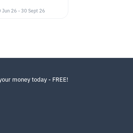
ด้รับรางวัลผ่านทางโทรศัพท์ตามหมายเลข
 Jun 26
-
30 Sept 26
ำเนาบัตรประชาชน รับรองสำเนาถูกต้อง
ail.com และ
รนำส่งแก่กรมสรรพากร
รรับของรางวัลภายในวันที่ 10 เมษายน 2568
หรับกิจกรรมถัดไป และคืนภาษีที่ผู้ที่ได้
your money today - FREE!
 ผ่านทาง SMS ของหมายเลขโทรศัพท์
้าจะต้อง แอดไลน์ @mootaeworld แจ้งชื่อ
nk ก่อนวันที่ได้รับของรางวัล

ปลี่ยนแปลงของรางวัล/สิทธิพิเศษตาม
ผ่านทางช่องทาง Facebook page : 