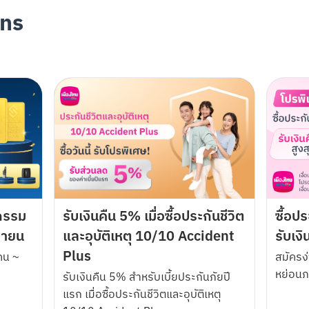
แอปพลิเคชัน MAKE by KBank เท่านั้น
ons
ราคม 2568 – 28 กุมภาพันธ์ 2568

 Kbank ที่ทำการสร้าง Cloud Pocket โดยใช้ชื่อ “กระเป๋าเรียกทรัพย์” ระหว่างวัน
วมมูลค่า 27,425 บาท ได้แก่
 15 นาที มูลค่ารางวัลละ 1,000 บาท จำนวน 5 รางวัล รวมมูลค่า 5,000 บาท

กมูเตเวิร์ล มูลค่ารางวัลละ 449 บาท จำนวน 25 รางวัล รวมมูลค่า 11,225 บาท

่ารางวัลละ 100 บาท จำนวน 79 รางวัล รวมมูลค่า 7,900 บาท

ลค่ารางวัลละ 100 บาท จำนวน 33 รางวัล รวมมูลค่า 3,300 บาท
ร้าง Cloud Pocket ชื่อ “กระเป๋าเรียกทรัพย์” สำเร็จภายในระยะเวลาส่งเสริมการ
จกรรม
รับเงินคืน 5% เมื่อซื้อประกันชีวิต
ซื้อ
 โดยตั้งชื่อให้ถูกต้อง แล้วกด Create Cloud Pocket สำเร็จ และเปิดใช้งาน Cloud
กายน
และอุบัติเหตุ 10/10 Accident
รับเง
Plus
คน ~
สมัครง
ติไทย มีภูมิลำเนาและถิ่นที่อยู่ปัจจุบันอยู่ในประเทศไทย

หย่อนภา
รับเงินคืน 5% สำหรับเบี้ยประกันภัยปี
ิเนส-เทคโนโลยี กรุ๊ป จำกัด อาคาร KBTG เลขที่ 46/6 ถ. ป๊อปปูล่า ตำบลบ้านใหม
แรก เมื่อซื้อประกันชีวิตและอุบัติเหตุ
ำนวน 142 รางวัล โดยจะประกาศผลรางวัลในวันที่ 11 มีนาคม 2568 เวลา 12:00 น. 