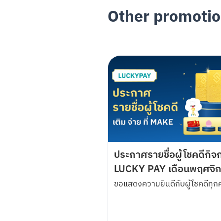
ทรัพย์อิเล็กทรอนิกส์ (K-eSavings) ผ่าน
Other promoti
• ระยะเวลาส่งเสริมการขาย : วันที่ 1 มก
• ลูกค้าที่ใช้บริการแอปพลิเคชัน MAKE by
มีสิทธิ์ลุ้นรับรางวัลทั้งสิ้น 142 รางวัล ร
รางวัลที่ 1 ดูดวงกับแม่หมอแอเรียล คนละ
รางวัลที่ 2 วอลเปเปอร์มือถือเสริมดวงจา
รางวัลที่ 3 Gift Voucher Bonchon มูลค
รางวัลที่ 4 Gift Voucher After You มู
พิเศษ! น้องเมคแจกหนัก สำหรับทุกคนที่ส
ดวงจากมูเตเวิร์ลทุกคอลเลกชั่น 12%
ประกาศรายชื่อผู้โชคดีกิ
ทั้งนี้ ลูกค้าจะต้องสร้าง Cloud  Pocket
LUCKY PAY เดือนพฤศจิ
ส่งเสริมการขาย จึงจะมีสิทธิลุ้นรับรางวัล
ขอแสดงความยินดีกับผู้โชคดีทุก
• ผู้มีสิทธิได้รับรางวัลต้องเป็นบุคคลสัญชา
• กำหนดการจับรางวัล ณ บริษัท กสิกร บิซ
วันที่ 6 มีนาคม 2568 เวลา 10.00 น. จ