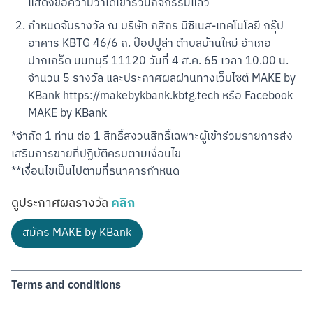
แสดงข้อความว่าได้เข้าร่วมกิจกรรมแล้ว
กำหนดจับรางวัล ณ บริษัท กสิกร บิซิเนส-เทคโนโลยี กรุ๊ป 
อาคาร KBTG 46/6 ถ. ป๊อปปูล่า ตำบลบ้านใหม่ อำเภอ
ปากเกร็ด นนทบุรี 11120 วันที่ 4 ส.ค. 65 เวลา 10.00 น. 
จำนวน 5 รางวัล และประกาศผลผ่านทางเว็บไซต์ MAKE by 
KBank https://makebykbank.kbtg.tech หรือ Facebook 
MAKE by KBank
*จำกัด 1 ท่าน ต่อ 1 สิทธิ์สงวนสิทธิ์เฉพาะผู้เข้าร่วมรายการส่ง
เสริมการขายที่ปฏิบัติครบตามเงื่อนไข

**เงื่อนไขเป็นไปตามที่ธนาคารกำหนด
Scan to Download
คลิก
ดูประกาศผลรางวัล
สมัคร MAKE by KBank
Terms and conditions
บมจ. ธนาคารกสิกรไทย (“ธนาคาร”) ขอสงวนสิทธิ์รายการส่งเสริมการ