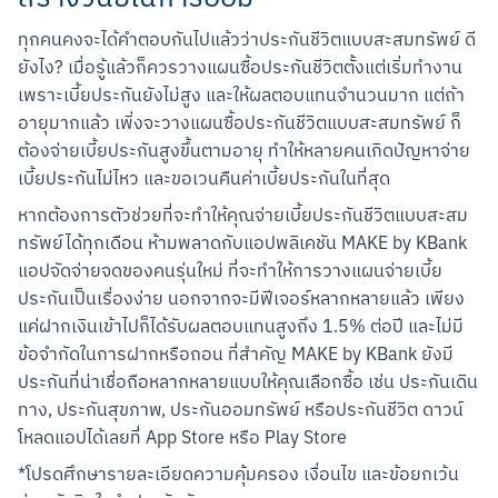
ทุกคนคงจะได้คำตอบกันไปแล้วว่าประกันชีวิตแบบสะสมทรัพย์ ดี
ยังไง? เมื่อรู้แล้วก็ควรวางแผนซื้อประกันชีวิตตั้งแต่เริ่มทำงาน 
เพราะเบี้ยประกันยังไม่สูง และให้ผลตอบแทนจำนวนมาก แต่ถ้า
อายุมากแล้ว เพิ่งจะวางแผนซื้อประกันชีวิตแบบสะสมทรัพย์ ก็
ต้องจ่ายเบี้ยประกันสูงขึ้นตามอายุ ทำให้หลายคนเกิดปัญหาจ่าย
เบี้ยประกันไม่ไหว และขอเวนคืนค่าเบี้ยประกันในที่สุด
หากต้องการตัวช่วยที่จะทำให้คุณจ่ายเบี้ยประกันชีวิตแบบสะสม
ทรัพย์ได้ทุกเดือน ห้ามพลาดกับแอปพลิเคชัน MAKE by KBank 
แอปจัดจ่ายจดของคนรุ่นใหม่ ที่จะทำให้การวางแผนจ่ายเบี้ย
ประกันเป็นเรื่องง่าย นอกจากจะมีฟีเจอร์หลากหลายแล้ว เพียง
แค่ฝากเงินเข้าไปก็ได้รับผลตอบแทนสูงถึง 1.5% ต่อปี และไม่มี
ข้อจำกัดในการฝากหรือถอน ที่สำคัญ MAKE by KBank ยังมี
ประกันที่น่าเชื่อถือหลากหลายแบบให้คุณเลือกซื้อ เช่น ประกันเดิน
ทาง, ประกันสุขภาพ, ประกันออมทรัพย์ หรือประกันชีวิต ดาวน์
โหลดแอปได้เลยที่ App Store หรือ Play Store
*โปรดศึกษารายละเอียดความคุ้มครอง เงื่อนไข และข้อยกเว้น