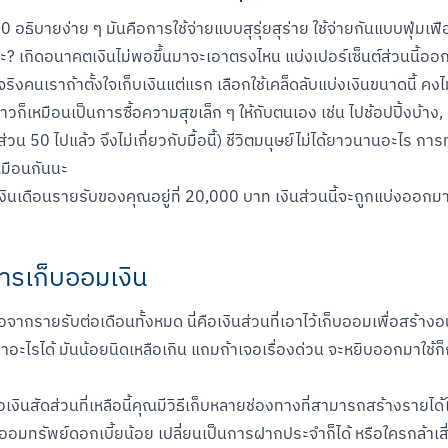
0 อธิบายง่าย ๆ มันคือการใช้จ่ายแบบสุรุ่ยสุร่าย ใช้จ่ายกันแบบฟุ่ม
งล่ะ? เกิดอนาคตเงินไม่พอขึ้นมาจะเอาตรงไหน แบ่งเปอร์เซ็นต์ส่วนนี้
ริงคนเราถ้าตั้งใจเก็บเงินแต่แรก เลือกใช้เคล็ดลับแบ่งเงินขนาดนี้ คงไม่
าวก็เหมือนเป็นการซื้อความสุขเล็ก ๆ ให้กับตนเอง เช่น ไปช้อปปิ้งบ้าง, 
 50 ไปแล้ว จึงไม่เกี่ยวกับมื้อนี้) ชีวิตมนุษย์ไม่ได้ยาวนานอะไร การ
เหมือนกันนะ

งินเดือนรายรับของคุณอยู่ที่ 20,000 บาท เงินส่วนนี้จะถูกแบ่งออกมาที
การเก็บออมเงิน
ลือจากรายรับต่อเดือนทั้งหมด นี่คือเงินส่วนที่เอาไว้เก็บออมเพื่อสร
ไรได้ มันน้อยนิดเหลือเกิน แถมถ้าเจอเรื่องด่วน จะหยิบออกมาใช้ก็กลั
เงินสัดส่วนที่เหลือนี้คุณมีวิธีเก็บหลายช่องทางที่สามารถสร้างรายได้
สแกนเพื่อดาวน์โหลด
มทรัพย์ดอกเบี้ยน้อย เปลี่ยนเป็นการฝากประจำก็ได้ หรือใครกล้าเสี