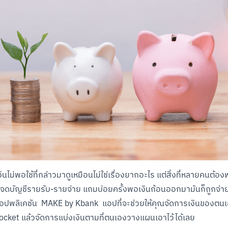
ินไม่พอใช้ที่กล่าวมาดูเหมือนไม่ใช่เรื่องยากอะไร แต่สิ่งที่หลายคนต้องพ
ั่งจดบัญชีรายรับ-รายจ่าย แถมบ่อยครั้งพอเงินก้อนออกมามันก็ถูกจ่ายค่
อปพลิเคชัน  MAKE by Kbank  แอปที่จะช่วยให้คุณจัดการเงินของตนเอง
 Pocket แล้วจัดการแบ่งเงินตามที่ตนเองวางแผนเอาไว้ได้เลย