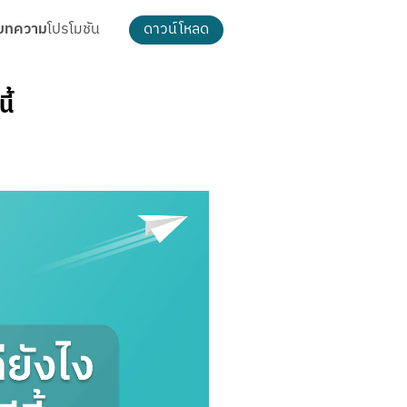
บทความ
โปรโมชัน
ดาวน์โหลด
ธีม และการตกแต่ง
ี้
ดาวน์โหลดรูป Cloud Pocket
ธีม
เปลี่ยนพื้นหลัง
แพ็กเกจ MAKE
t
MAKE Max
อัตโนมัติ
MAKE More
ฟีเจอร์ MAKE MAX
ฟีเจอร์ MAKE MORE
ฟีเจอร์ทั้งหมด