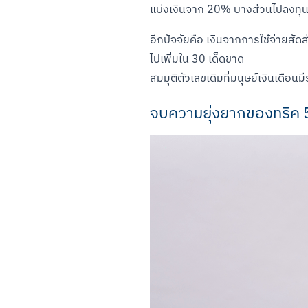
แบ่งเงินจาก 20% บางส่วนไปลงทุนก
อีกปัจจัยคือ เงินจากการใช้จ่ายสัด
ไปเพิ่มใน 30 เด็ดขาด

สมมุติตัวเลขเดิมที่มนุษย์เงินเดือ
จบความยุ่งยากของทริค 5