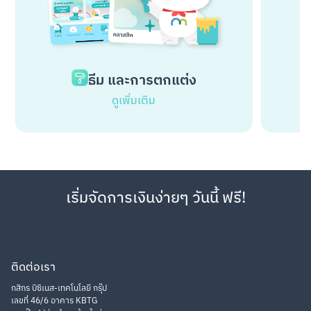
ธีม และการตกแต่ง
ดูเพิ่มเติม
เริ่มจัดการเงินง่ายๆ วันนี้ ฟรี!
ติดต่อเรา
กสิกร บิซิเนส-เทคโนโลยี กรุ๊ป
เลขที่ 46/6 อาคาร KBTG