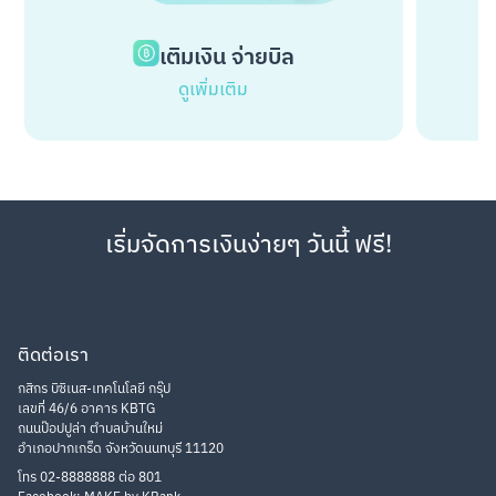
เติมเงิน จ่ายบิล
ดูเพิ่มเติม
เริ่มจัดการเงินง่ายๆ วันนี้ ฟรี!
ติดต่อเรา
กสิกร บิซิเนส-เทคโนโลยี กรุ๊ป
เลขที่ 46/6 อาคาร KBTG
ถนนป๊อปปูล่า ตำบลบ้านใหม่
อำเภอปากเกร็ด จังหวัดนนทบุรี 11120
โทร 02-8888888 ต่อ 801