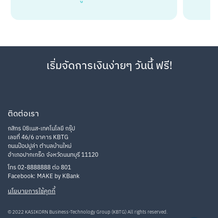
เริ่มจัดการเงินง่ายๆ วันนี้ ฟรี!
ติดต่อเรา
กสิกร บิซิเนส-เทคโนโลยี กรุ๊ป
เลขที่ 46/6 อาคาร KBTG
ถนนป๊อปปูล่า ตำบลบ้านใหม่
อำเภอปากเกร็ด จังหวัดนนทบุรี 11120
โทร 02-8888888 ต่อ 801
Facebook: MAKE by KBank
นโยบายการใช้คุกกี้
© 2022 KASIKORN Business-Technology Group (KBTG) All rights reserved.