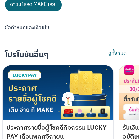
ดาวน์โหลด MAKE เลย!
ข้อกำหนดและเงื่อนไข
บมจ. ธนาคารกสิกรไทย (“ธนาคาร”) ขอสงวนสิทธิ์รายการส่งเสริมการ
ขายนี้สำหรับลูกค้าใหม่ที่ยังไม่เคยเปิดบัญชีเงินฝากออมทรัพย์
อิเล็กทรอนิกส์ (K-eSavings) ผ่านแอปพลิเคชัน MAKE by KBank 
โปรโมชันอื่นๆ
ดูทั้งหมด
เท่านั้น
ระยะเวลาส่งเสริมการขาย: ตั้งแต่วันที่ 16 มิถุนายน 2566 ถึงวันที่ 15 
กันยายน 2566
ลูกค้าจะได้รับรหัสสำหรับแลกรับเหรียญ Webtoon 400 เหรียญ เมื่อเปิด
บัญชีเงินฝากออมทรัพย์อิเล็กทรอนิกส์ (K-eSavings) ผ่านแอปพลิเคชัน 
MAKE by KBank สำเร็จ โดยจะต้องกรอกรหัสผู้แนะนำ KR8737 ในขั้น
ตอนเปิดบัญชี และปฏิบัติตามเงื่อนไขถูกต้องครบทั้ง 2 ภารกิจครบถ้วน 
ดังนี้
ภารกิจที่ 1: ย้ายเงินเข้า Cloud Pocket ของตนเอง ด้วยวิธีย้ายเงินจาก 
Cashbox เข้า Cloud Pocket ของตนเอง หรือ ย้ายเงิน/โอนเงินออก
ประกาศรายชื่อผู้โชคดีกิจกรรม LUCKY
รับเงิ
ระหว่าง Cloud Pocket ของตนเอง เป็นจำนวนเงินขั้นต่ำ 200 บาท ต่อ
PAY เดือนพฤศจิกายน
อุบัติ