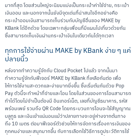
มากที่สุด โดยส่วนใหญ่จะนิยมแบ่งเป็นกระเป๋าค่าใช้จ่าย, กระเป๋า
เงินออม และนอกจากนั้นยังมีจุดเด่นที่น่าสนใจอีกอย่างคือ 
กระเป๋าออมเงินสามารถเก็บร่วมกับบัญชีอื่นของ MAKE by 
KBank ได้อีกด้วย โดยเฉพาะกลุ่มเพื่อนที่มีแผนไปเที่ยวด้วยกัน 
ซึ่งสามารถเก็บเงินผ่านกระเป๋าเงินใบเดียวกันได้ทุกเวลา
ทุกการใช้จ่ายผ่าน MAKE by KBank ง่าย ๆ แค่
ปลายนิ้ว
หลังจากทำความรู้จักกับ Cloud Pocket ไปแล้ว จากนั้นมา
ทำความรู้จักกับฟีเจอร์ MAKE by KBank ที่เหลือกันต่อ เพื่อ
ให้การใช้งานสะดวกและง่ายมากยิ่งขึ้น ซึ่งเริ่มต้นกันด้วย Pop 
Pay ตัวนี้จะทำหน้าที่จ่ายและโอน โดยในส่วนของการโอนสามารถ
ทำได้โดยไม่จำเป็นต้องมี อินเทอร์เน็ต, เลขที่บัญชีธนาคาร, รหัส
พร้อมเพย์ รวมถึง QR Code โดยกระบวนการโอนจะใช้สัญญาณ
บลูทูธ และเงินเข้าแน่นอนแม้ว่าปลายทางจะอยู่ห่างจากต้นทาง
ถึง 10 เมตร ต่อมาฟีเจอร์ตัวช่วยให้การจัดการเรื่องการเงินของ
ทุกคนง่ายและสนุกมากขึ้น กับการเลือกใช้วิธีการดูประวัติการใช้