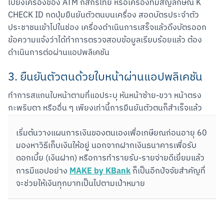
ไปยังเครื่องของ ATM กสิกรไทย หรือเครื่องที่มีสัญลักษณ์ K 
CHECK ID กดปุ่มยืนยันตัวตนบนเครื่อง สอดบัตรประจำตัว
ประชาชนเข้าไปในช่อง เครื่องดำเนินการเสร็จแล้วดึงบัตรออก 
ข้อความแจ้งว่าได้ทำการตรวจสอบข้อมูลเรียบร้อยแล้ว ต้อง
ดำเนินการต่อผ่านแอปพลิเคชัน
3. ยืนยันตัวตนด้วยใบหน้าผ่านแอปพลิเคชัน
ทำการสแกนใบหน้าตามที่แอประบุ หันหน้าซ้าย-ขวา หน้าตรง 
กะพริบตา หรืออื่น ๆ เพียงเท่านี้การยืนยันตัวตนก็สำเร็จแล้ว
เริ่มต้นวางแผนการเงินของตนเองเพื่อเกษียณก่อนอายุ 60 
มองหาวิธีเก็บเงินให้อยู่ นอกจากฝากเงินธนาคารเพื่อรับ
ดอกเบี้ย (เงินฝาก) หรือการทำรายรับ-รายจ่ายดีเยี่ยมแล้ว 
MAKE by KBank
การมีแอปอย่าง 
 ก็เป็นอีกปัจจัยสำคัญที่
จะช่วยให้เงินทุกบาทเป็นไปตามเป้าหมาย