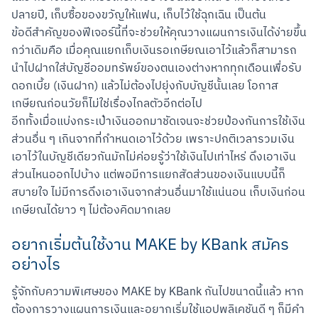
ปลายปี, เก็บซื้อของขวัญให้แฟน, เก็บไว้ใช้ฉุกเฉิน เป็นต้น

ข้อดีสำคัญของฟีเจอร์นี้ที่จะช่วยให้คุณวางแผนการเงินได้ง่ายขึ้น
กว่าเดิมคือ เมื่อคุณแยกเก็บเงินรอเกษียณเอาไว้แล้วก็สามารถ
สแกนเพื่อดาวน์โหลด
นำไปฝากใส่บัญชีออมทรัพย์ของตนเองต่างหากทุกเดือนเพื่อรับ
ดอกเบี้ย (เงินฝาก) แล้วไม่ต้องไปยุ่งกับบัญชีนั้นเลย โอกาส
เกษียณก่อนวัยก็ไม่ใช่เรื่องไกลตัวอีกต่อไป

อีกทั้งเมื่อแบ่งกระเป๋าเงินออกมาชัดเจนจะช่วยป้องกันการใช้เงิน
ส่วนอื่น ๆ เกินจากที่กำหนดเอาไว้ด้วย เพราะปกติเวลารวมเงิน
เอาไว้ในบัญชีเดียวกันมักไม่ค่อยรู้ว่าใช้เงินไปเท่าไหร่ ดึงเอาเงิน
ส่วนไหนออกไปบ้าง แต่พอมีการแยกสัดส่วนของเงินแบบนี้ก็
สบายใจ ไม่มีการดึงเอาเงินจากส่วนอื่นมาใช้แน่นอน เก็บเงินก่อน
เกษียณได้ยาว ๆ ไม่ต้องคิดมากเลย
อยากเริ่มต้นใช้งาน MAKE by KBank สมัคร
อย่างไร
รู้จักกับความพิเศษของ MAKE by KBank กันไปขนาดนี้แล้ว หาก
ต้องการวางแผนการเงินและอยากเริ่มใช้แอปพลิเคชันดี ๆ ก็มีคำ