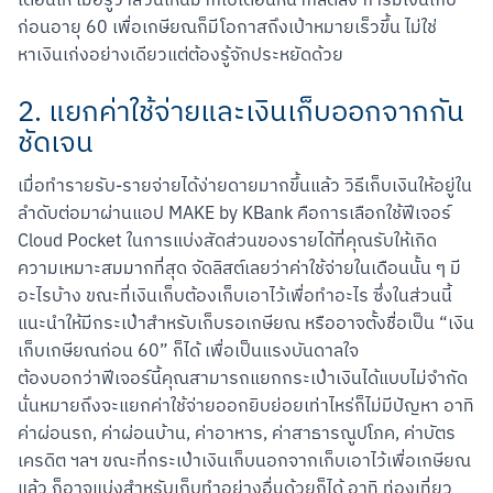
เดือนให้ เมื่อรู้ว่าส่วนไหนมากไปเดือนหน้าก็ลดลง การมีเงินเก็บ
ก่อนอายุ 60 เพื่อเกษียณก็มีโอกาสถึงเป้าหมายเร็วขึ้น ไม่ใช่
หาเงินเก่งอย่างเดียวแต่ต้องรู้จักประหยัดด้วย
2. แยกค่าใช้จ่ายและเงินเก็บออกจากกัน
ชัดเจน
เมื่อทำรายรับ-รายจ่ายได้ง่ายดายมากขึ้นแล้ว วิธีเก็บเงินให้อยู่ใน
ลำดับต่อมาผ่านแอป MAKE by KBank คือการเลือกใช้ฟีเจอร์ 
Cloud Pocket ในการแบ่งสัดส่วนของรายได้ที่คุณรับให้เกิด
ความเหมาะสมมากที่สุด จัดลิสต์เลยว่าค่าใช้จ่ายในเดือนนั้น ๆ มี
อะไรบ้าง ขณะที่เงินเก็บต้องเก็บเอาไว้เพื่อทำอะไร ซึ่งในส่วนนี้
แนะนำให้มีกระเป๋าสำหรับเก็บรอเกษียณ หรืออาจตั้งชื่อเป็น “เงิน
เก็บเกษียณก่อน 60” ก็ได้ เพื่อเป็นแรงบันดาลใจ

ต้องบอกว่าฟีเจอร์นี้คุณสามารถแยกกระเป๋าเงินได้แบบไม่จำกัด 
นั่นหมายถึงจะแยกค่าใช้จ่ายออกยิบย่อยเท่าไหร่ก็ไม่มีปัญหา อาทิ 
ค่าผ่อนรถ, ค่าผ่อนบ้าน, ค่าอาหาร, ค่าสาธารณูปโภค, ค่าบัตร
เครดิต ฯลฯ ขณะที่กระเป๋าเงินเก็บนอกจากเก็บเอาไว้เพื่อเกษียณ
แล้ว ก็อาจแบ่งสำหรับเก็บทำอย่างอื่นด้วยก็ได้ อาทิ ท่องเที่ยว