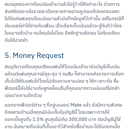
หมดยุคของการโอนเงินเข้ามาแล้วไม่รู้ว่านี่คือค่าอะไร ด้วยการ
ส่งสลิปและแจ้งรายละเอียดรายการผ่านรูปแบบโปรแกรมแชท 
ไม่ใช่แค่แฟนคุณโอนเงินมาแล้วบันทึกข้อมูลไว้เท่านั้น แต่ในกรณีที่
ต้องแชร์ค่าใช้จ่ายกับเพื่อน เมื่อเรียกเก็บเงินแล้วจะรู้ทันทีว่าใคร
โอนมาแล้วบ้าง คนไหนยังไม่โอน มีหลักฐานชัดเจน ไม่ต้องเถียง
กันให้ปวดหัว
5. Money Request
สมมุติบางเดือนคุณเตือนแฟนให้โอนเงินเข้ามายังบัญชีเก็บเงิน
แล้วแต่แฟนคุณอาจมีธุระยุ่ง ๆ จนลืม ก็สามารถส่งรายการเรียก
เก็บไปให้กับแฟนได้โดยไม่ต้องทวงถามบ่อย ๆ ให้ทะเลาะกัน ซึ่ง
ฟีเจอร์นี้ยังใช้งานกับลูกหนี้คนอื่นที่คุณอยากทวงเงินแต่ไม่กล้า
เอ่ยปากถามอีกด้วย
นอกจากฟีเจอร์ต่าง ๆ ที่อยู่บนแอป Make แล้ว ยังมีความพิเศษ
อีกหลายด้านเมื่อคุณมีเงินเก็บในบัญชีนี้ โดยเฉพาะการให้
ดอกเบี้ยสูงถึง 1.5% สูงสุดไม่เกิน 300,000 บาท ต่อบัญชีผู้ใช้
งาน นั่นหมายถึงเงินที่เก็บเอาไว้สำหรับซื้อบ้านจะได้รับดอกเบี้ย