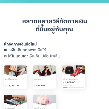
หลากหลายวิธีจัดการเงิน
ที่ขึ้นอยู่กับคุณ
นักจัดการเงินมือใหม่
จอมวา
แบ่งเงินเก็บออกจากเงินใช้
วางแผน
จะได้ไม่เเอบเอาเงินเก็บไปช้อปเพลิน
เพื่อกั
สแกนเพื่อดาวน์โหลด
เงินใช้รายเดือน
เงินช้อป
เก็บเงินซื้อรองเท้า
ใช้จ่าย (55%)
4,000.00
฿
15,000.00
5,000.00
11,000.
/
20,000.00
฿
฿
฿
ค่าบัตรเครดิต
เงินเก็บห้ามใช้!
พัฒนาตัวเอง