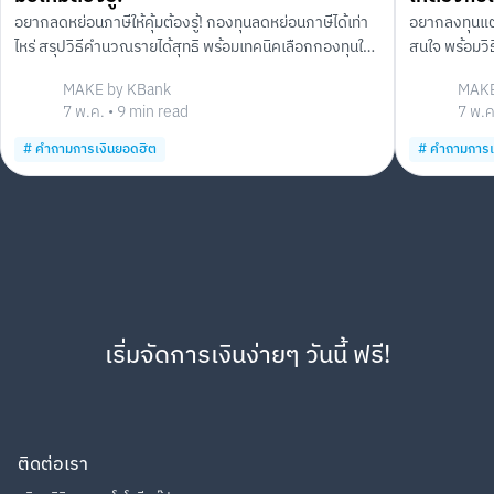
อยากลดหย่อนภาษีให้คุ้มต้องรู้! กองทุนลดหย่อนภาษีได้เท่า
อยากลงทุนแต่ไ
ไหร่ สรุปวิธีคำนวณรายได้สุทธิ พร้อมเทคนิคเลือกกองทุนให้
สนใจ พร้อมวิ
เหมาะกับเป้าหมายและความเสี่ยงของคุณ
อย่างมีหลักกา
MAKE by KBank
MAKE
7 พ.ค.
•
9
min read
7 พ.ค
#
คำถามการเงินยอดฮิต
#
คำถามการเ
เริ่มจัดการเงินง่ายๆ วันนี้ ฟรี!
ติดต่อเรา