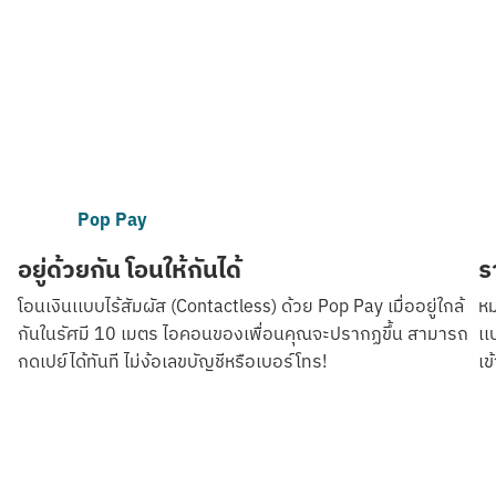
Pop Pay
อยู่ด้วยกัน โอนให้กันได้
ร
โอนเงินเเบบไร้สัมผัส (Contactless) ด้วย Pop Pay เมื่ออยู่ใกล้
หม
กันในรัศมี 10 เมตร ไอคอนของเพื่อนคุณจะปรากฏขึ้น สามารถ
เเ
กดเปย์ได้ทันที ไม่ง้อเลขบัญชีหรือเบอร์โทร!
เข