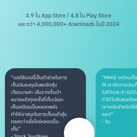
4.9 ใน App Store / 4.8 ใน Play Store
และกว่า 4,000,000+ downloads ในปี 2024
“
เนยใช้แอปนี้เป็นตัวช่วยในการ
“
MAKE เหมือนเป็น
เก็บเงินลงทุนในพอร์ตหุ้น
ให้ เราจัดการเงินเก
เวียดนามค่ะ เริ่มจากตั้งเป้า
ในชีวิตประจำวันได้
หมายแล้วทุกครั้งที่เก็บเงินจะ
ทำให้ไม่สับสนหรือห
เห็นเหมือนเป็นหลอดพลัง
เราเหลือสำหรับใช้
ทำให้เราสนุกในการเก็บแล้วลุ้น
ชอบ!
”
ตลอดว่าเมื่อไหร่หลอดนี้จะ
-
จิน
เต็ม
”
-
Stock JourNoey