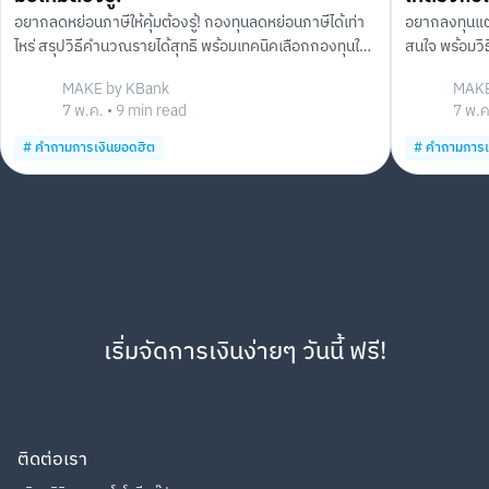
อยากลดหย่อนภาษีให้คุ้มต้องรู้! กองทุนลดหย่อนภาษีได้เท่า
อยากลงทุนแต่ไ
ไหร่ สรุปวิธีคำนวณรายได้สุทธิ พร้อมเทคนิคเลือกกองทุนให้
สนใจ พร้อมวิ
เหมาะกับเป้าหมายและความเสี่ยงของคุณ
อย่างมีหลักกา
MAKE by KBank
MAKE
7 พ.ค.
•
9
min read
7 พ.ค
#
คำถามการเงินยอดฮิต
#
คำถามการเ
เริ่มจัดการเงินง่ายๆ วันนี้ ฟรี!
ติดต่อเรา