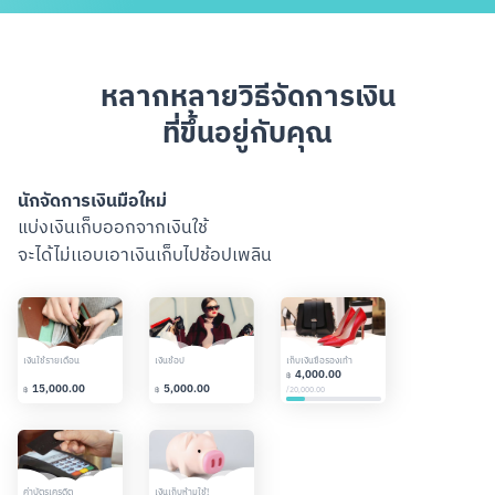
หลากหลายวิธีจัดการเงิน
ที่ขึ้นอยู่กับคุณ
นักจัดการเงินมือใหม่
จอมวา
แบ่งเงินเก็บออกจากเงินใช้
วางแผน
จะได้ไม่เเอบเอาเงินเก็บไปช้อปเพลิน
เพื่อกั
สแกนเพื่อดาวน์โหลด
เงินใช้รายเดือน
เงินช้อป
เก็บเงินซื้อรองเท้า
ใช้จ่าย (55%)
4,000.00
฿
15,000.00
5,000.00
11,000.
/
20,000.00
฿
฿
฿
ค่าบัตรเครดิต
เงินเก็บห้ามใช้!
พัฒนาตัวเอง