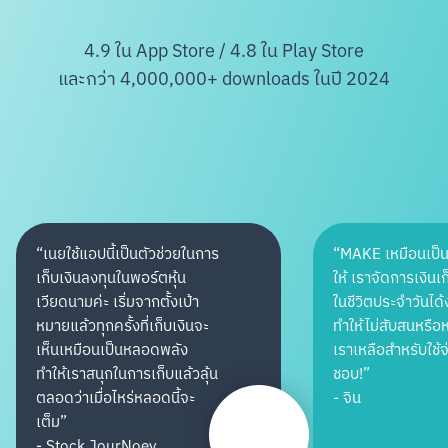
4.9 ใน App Store / 4.8 ใน Play Store
และกว่า 4,000,000+ downloads ในปี 2024
“
เนยใช้แอปนี้เป็นตัวช่วยในการ
“
MAKE เหมือนเป็น
เก็บเงินลงทุนในพอร์ตหุ้น
ให้ เราจัดการเงินเก
เวียดนามค่ะ เริ่มจากตั้งเป้า
ในชีวิตประจำวันได้
หมายแล้วทุกครั้งที่เก็บเงินจะ
ทำให้ไม่สับสนหรือห
เห็นเหมือนเป็นหลอดพลัง
เราเหลือสำหรับใช้
ทำให้เราสนุกในการเก็บแล้วลุ้น
ชอบ!
”
ตลอดว่าเมื่อไหร่หลอดนี้จะ
-
จิน
เต็ม
”
-
Stock JourNoey