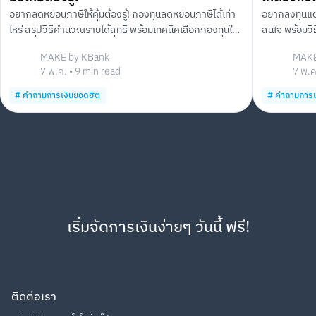
อยากลดหย่อนภาษีให้คุ้มต้องรู้! กองทุนลดหย่อนภาษีได้เท่า
อยากลงทุนแต่ไ
ไหร่ สรุปวิธีคำนวณรายได้สุทธิ พร้อมเทคนิคเลือกกองทุนให้
สนใจ พร้อมวิ
เหมาะกับเป้าหมายและความเสี่ยงของคุณ
อย่างมีหลักกา
MAKE by KBank
MAKE
7 พ.ค.
•
9
min read
7 พ.ค
#
คำถามการเงินยอดฮิต
#
คำถามการเ
เริ่มจัดการเงินง่ายๆ วันนี้ ฟรี!
ติดต่อเรา