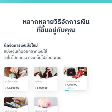
หลากหลายวิธีจัดการเงิน
ที่ขึ้นอยู่กับคุณ
นักจัดการเงินมือใหม่
จอมวา
แบ่งเงินเก็บออกจากเงินใช้
วางแผน
จะได้ไม่เเอบเอาเงินเก็บไปช้อปเพลิน
เพื่อกั
สแกนเพื่อดาวน์โหลด
เงินใช้รายเดือน
เงินช้อป
เก็บเงินซื้อรองเท้า
ใช้จ่าย (55%)
4,000.00
฿
15,000.00
5,000.00
11,000.
/
20,000.00
฿
฿
฿
ค่าบัตรเครดิต
เงินเก็บห้ามใช้!
พัฒนาตัวเอง