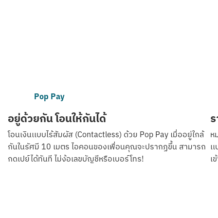
Pop Pay
อยู่ด้วยกัน โอนให้กันได้
ร
โอนเงินเเบบไร้สัมผัส (Contactless) ด้วย Pop Pay เมื่ออยู่ใกล้
หม
กันในรัศมี 10 เมตร ไอคอนของเพื่อนคุณจะปรากฏขึ้น สามารถ
เเ
กดเปย์ได้ทันที ไม่ง้อเลขบัญชีหรือเบอร์โทร!
เข