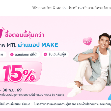
วิธีการสมัคร
ฟีเจอร์
ประกัน
คําถามที่พบบ่อย
QR รับเงิน
ประกันโรคร้ายแรง ไม่เคลมมีคืน
STATEMENT และ สมุดบัญชี
เติมเงิน จ่ายบิล
ประกันโรคร้ายแรง เลือกได้ตามใจ
ขอ Statement
ฝาก โอน ถอนเงินสด
ประกันชีวิตและอุบัติเหตุ HAPPY LIFE PROTECT 10/10
สมุดบัญชี และการรับเงินเดือน
ประกันออมสั้น ขยันคืนทุกปี 14/3
รายรับ รายจ่าย
โอนเงินเข้า
ประกันทั้งหมด
ถอนเงินสด
รายรับ รายจ่ายรวม
โอนเงินล่วงหน้า
รายรับ รายจ่ายของ Cloud Pocke
เพิ่มเพื่อนจากรายการโอนเงิน
จัดการหมวดหมู่และการจัดหมวดหมู่
เพิ่มเพื่อนจากข้อมูลบัญชี
แก้ไขบันทึกช่วยจำ
ประวัติย้อนหลังเกิน 1 ปี
ส่งออกไฟล์ CSV
To Do List
ตั้งค่าเพื่อน
Pop Pay
ปรับวงเงินการทำธุรกรรม
cket