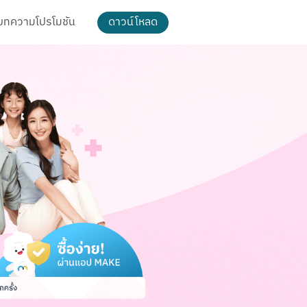
บทความ
โปรโมชัน
ดาวน์โหลด
ธีม และการตกแต่ง
ดาวน์โหลดรูป Cloud Pocket
ธีม
เปลี่ยนพื้นหลัง
แพ็กเกจ MAKE
t
MAKE Max
อัตโนมัติ
MAKE More
ฟีเจอร์ MAKE MAX
ฟีเจอร์ MAKE MORE
ฟีเจอร์ทั้งหมด